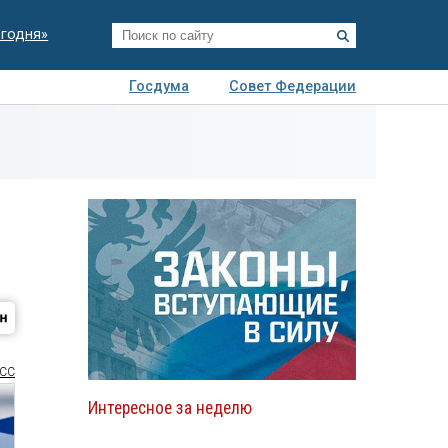
егодня»
Госдума
Совет Федерации
я
Авто
Недвижимость
Технологии
иза
СС
Интересное за неделю