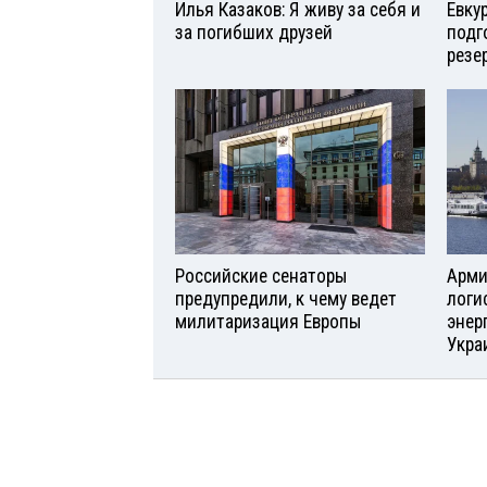
Илья Казаков: Я живу за себя и
Евку
за погибших друзей
подг
резе
Российские сенаторы
Арми
предупредили, к чему ведет
логи
милитаризация Европы
энер
Укра