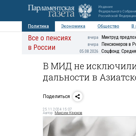
Издание
Федерального Собран
Российской Федераци
Политика
Экономика
Общество
В
Все о пенсиях
Фото
Авторы
Персоны
Мнения
Регионы
Минтруд предлож
вчера
Пенсионеров в Р
вчера
в России
Соцфонд: Средня
05.08.2026
В МИД не исключили
дальности в Азиатск
Поделиться
25.11.2024 15:07
Автор:
Максим Крюков