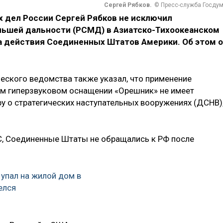
Сергей Рябков.
© Пресс-служба Госду
 дел России Сергей Рябков не исключил
ньшей дальности (РСМД) в Азиатско-Тихоокеанском
на действия Соединенных Штатов Америки. Об этом 
ского ведомства также указал, что применение
ом гиперзвуковом оснащении «Орешник» не имеет
у о стратегических наступательных вооружениях (ДСНВ)
С, Соединенные Штаты не обращались к РФ после
 упал на жилой дом в
елся