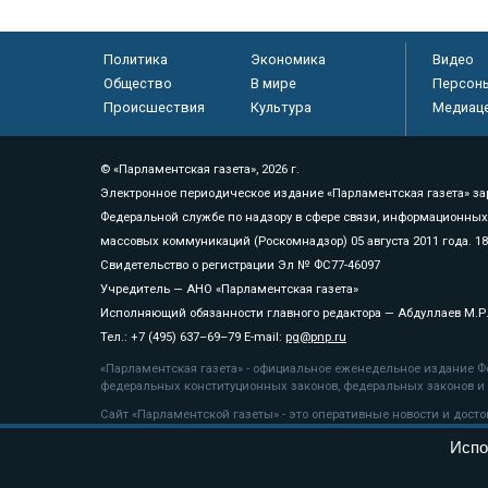
Политика
Экономика
Видео
Общество
В мире
Персон
Происшествия
Культура
Медиац
© «Парламентская газета», 2026 г.
Электронное периодическое издание «Парламентская газета» за
Федеральной службе по надзору в сфере связи, информационных
массовых коммуникаций (Роскомнадзор) 05 августа 2011 года. 1
Свидетельство о регистрации Эл № ФС77-46097
Учредитель — АНО «Парламентская газета»
Исполняющий обязанности главного редактора — Абдуллаев М.Р
Тел.: +7 (495) 637–69–79 E-mail:
pg@pnp.ru
«Парламентская газета» - официальное еженедельное издание Фе
федеральных конституционных законов, федеральных законов и а
Сайт «Парламентской газеты» - это оперативные новости и дост
«Парламентской газеты» активная ссылка на pnp.ru обязательна.
Испо
На информационном ресурсе применяются
рекомендательные т
Положение о защите персональных данных