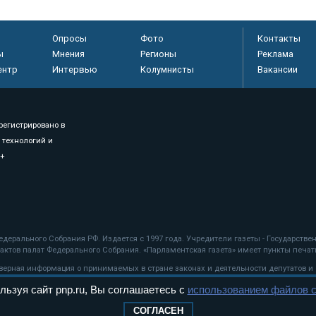
Опросы
Фото
Контакты
ы
Мнения
Регионы
Реклама
ентр
Интервью
Колумнисты
Вакансии
регистрировано в
 технологий и
8+
.
дерального Собрания РФ. Издается с 1997 года. Учредители газеты - Государств
ктов палат Федерального Собрания. «Парламентская газета» имеет пункты печати
оверная информация о принимаемых в стране законах и деятельности депутатов и
льзуя сайт pnp.ru, Вы соглашаетесь с
использованием файлов c
ехнологии
СОГЛАСЕН