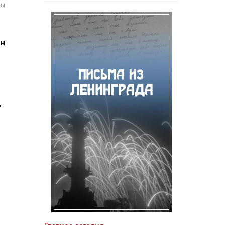
мы
он
,