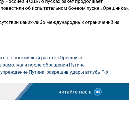
у Россией и США о пусках ракет продолжает
 оповестили об испытательном боевом пуске «Орешника»
сутствии каких-либо международных ограничений на
стно о российской ракете «Орешник»
де замолчали после обращения Путина
дупреждение Путина, разрешив удары вглубь РФ