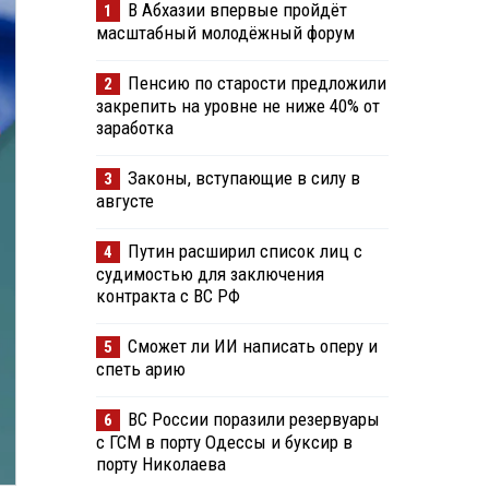
В Абхазии впервые пройдёт
1
масштабный молодёжный форум
Пенсию по старости предложили
2
закрепить на уровне не ниже 40% от
заработка
Законы, вступающие в силу в
3
августе
Путин расширил список лиц с
4
судимостью для заключения
контракта с ВС РФ
Сможет ли ИИ написать оперу и
5
спеть арию
ВС России поразили резервуары
6
с ГСМ в порту Одессы и буксир в
порту Николаева