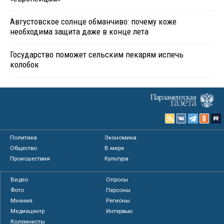
Августовское солнце обманчиво: почему коже
необходима защита даже в конце лета
Государство поможет сельским пекарям испечь
колобок
Политика
Экономика
Общество
В мире
Происшествия
Культура
Видео
Опросы
Фото
Персоны
Мнения
Регионы
Медиацентр
Интервью
Колумнисты