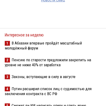
Новости СМИ2
Интересное за неделю
В Абхазии впервые пройдёт масштабный
1
молодёжный форум
Пенсию по старости предложили закрепить на
2
уровне не ниже 40% от заработка
Законы, вступающие в силу в августе
3
Путин расширил список лиц с судимостью для
4
заключения контракта с ВС РФ
Сможет ли ИИ написать оперу и спеть арию
5