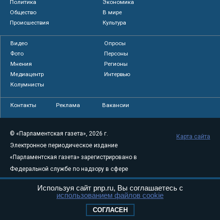
Политика
Экономика
Общество
В мире
Происшествия
Культура
Видео
Опросы
Фото
Персоны
Мнения
Регионы
Медиацентр
Интервью
Колумнисты
Контакты
Реклама
Вакансии
© «Парламентская газета», 2026 г.
Карта сайта
Электронное периодическое издание
«Парламентская газета» зарегистрировано в
Федеральной службе по надзору в сфере
связи, информационных технологий и
Используя сайт pnp.ru, Вы соглашаетесь с
массовых коммуникаций (Роскомнадзор) 05
использованием файлов cookie
августа 2011 года. 18+
СОГЛАСЕН
Свидетельство о регистрации Эл № ФС77-