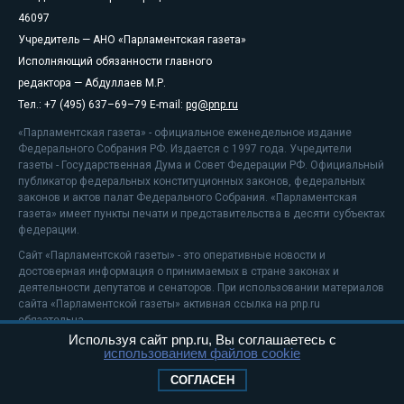
46097
Учредитель — АНО «Парламентская газета»
Исполняющий обязанности главного
редактора — Абдуллаев М.Р.
Тел.: +7 (495) 637–69–79 E-mail:
pg@pnp.ru
«Парламентская газета» - официальное еженедельное издание
Федерального Собрания РФ. Издается с 1997 года. Учредители
газеты - Государственная Дума и Совет Федерации РФ. Официальный
публикатор федеральных конституционных законов, федеральных
законов и актов палат Федерального Собрания. «Парламентская
газета» имеет пункты печати и представительства в десяти субъектах
федерации.
Сайт «Парламентской газеты» - это оперативные новости и
достоверная информация о принимаемых в стране законах и
деятельности депутатов и сенаторов. При использовании материалов
сайта «Парламентской газеты» активная ссылка на pnp.ru
обязательна.
Используя сайт pnp.ru, Вы соглашаетесь с
На информационном ресурсе применяются
рекомендательные
использованием файлов cookie
технологии
Положение о защите персональных данных
СОГЛАСЕН