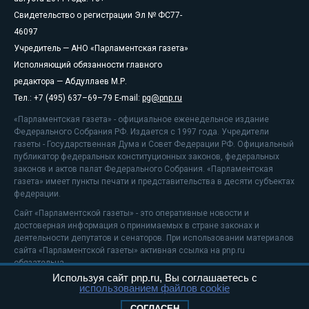
Свидетельство о регистрации Эл № ФС77-
46097
Учредитель — АНО «Парламентская газета»
Исполняющий обязанности главного
редактора — Абдуллаев М.Р.
Тел.: +7 (495) 637–69–79 E-mail:
pg@pnp.ru
«Парламентская газета» - официальное еженедельное издание
Федерального Собрания РФ. Издается с 1997 года. Учредители
газеты - Государственная Дума и Совет Федерации РФ. Официальный
публикатор федеральных конституционных законов, федеральных
законов и актов палат Федерального Собрания. «Парламентская
газета» имеет пункты печати и представительства в десяти субъектах
федерации.
Сайт «Парламентской газеты» - это оперативные новости и
достоверная информация о принимаемых в стране законах и
деятельности депутатов и сенаторов. При использовании материалов
сайта «Парламентской газеты» активная ссылка на pnp.ru
обязательна.
Используя сайт pnp.ru, Вы соглашаетесь с
На информационном ресурсе применяются
рекомендательные
использованием файлов cookie
технологии
Положение о защите персональных данных
СОГЛАСЕН