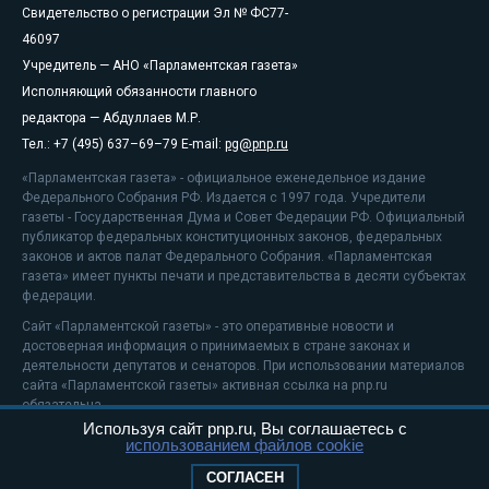
Свидетельство о регистрации Эл № ФС77-
46097
Учредитель — АНО «Парламентская газета»
Исполняющий обязанности главного
редактора — Абдуллаев М.Р.
Тел.: +7 (495) 637–69–79 E-mail:
pg@pnp.ru
«Парламентская газета» - официальное еженедельное издание
Федерального Собрания РФ. Издается с 1997 года. Учредители
газеты - Государственная Дума и Совет Федерации РФ. Официальный
публикатор федеральных конституционных законов, федеральных
законов и актов палат Федерального Собрания. «Парламентская
газета» имеет пункты печати и представительства в десяти субъектах
федерации.
Сайт «Парламентской газеты» - это оперативные новости и
достоверная информация о принимаемых в стране законах и
деятельности депутатов и сенаторов. При использовании материалов
сайта «Парламентской газеты» активная ссылка на pnp.ru
обязательна.
Используя сайт pnp.ru, Вы соглашаетесь с
На информационном ресурсе применяются
рекомендательные
использованием файлов cookie
технологии
Положение о защите персональных данных
СОГЛАСЕН