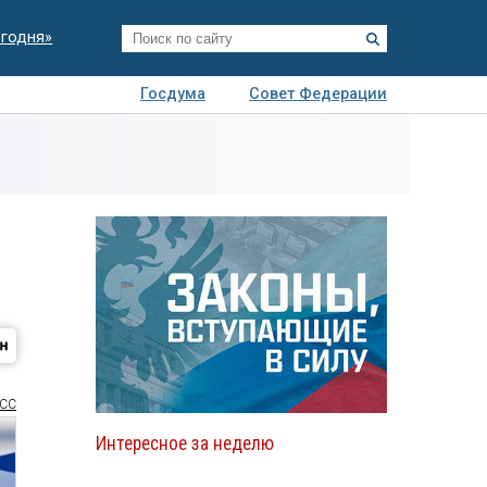
егодня»
Госдума
Совет Федерации
я
Авто
Недвижимость
Технологии
иза
СС
Интересное за неделю