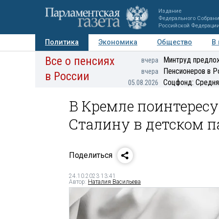
Издание
Федерального Собран
Российской Федераци
Политика
Экономика
Общество
В
Все о пенсиях
Фото
Авторы
Персоны
Мнения
Регионы
Минтруд предлож
вчера
Пенсионеров в Р
вчера
в России
Соцфонд: Средня
05.08.2026
В Кремле поинтерес
Сталину в детском п
Поделиться
24.10.2023 13:41
Автор:
Наталия Васильева