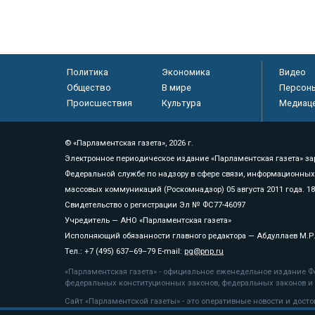
Политика
Экономика
Видео
Общество
В мире
Персон
Происшествия
Культура
Медиац
© «Парламентская газета», 2026 г.
Электронное периодическое издание «Парламентская газета» за
Федеральной службе по надзору в сфере связи, информационных
массовых коммуникаций (Роскомнадзор) 05 августа 2011 года. 1
Свидетельство о регистрации Эл № ФС77-46097
Учредитель — АНО «Парламентская газета»
Исполняющий обязанности главного редактора — Абдуллаев М.Р
Тел.: +7 (495) 637–69–79 E-mail:
pg@pnp.ru
«Парламентская газета» - официальное еженедельное издание Фе
федеральных конституционных законов, федеральных законов и а
Сайт «Парламентской газеты» - это оперативные новости и дост
«Парламентской газеты» активная ссылка на pnp.ru обязательна.