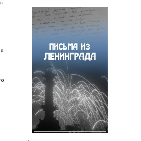
а»
ла
л
го