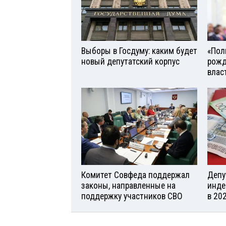
Выборы в Госдуму: каким будет
«Поль
новый депутатский корпус
рожд
влас
Комитет Совфеда поддержал
Депу
законы, направленные на
инде
поддержку участников СВО
в 20