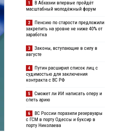
В Абхазии впервые пройдёт
1
масштабный молодёжный форум
Пенсию по старости предложили
2
закрепить на уровне не ниже 40% от
заработка
Законы, вступающие в силу в
3
августе
Путин расширил список лиц с
4
судимостью для заключения
контракта с ВС РФ
Сможет ли ИИ написать оперу и
5
спеть арию
ВС России поразили резервуары
6
с ГСМ в порту Одессы и буксир в
порту Николаева