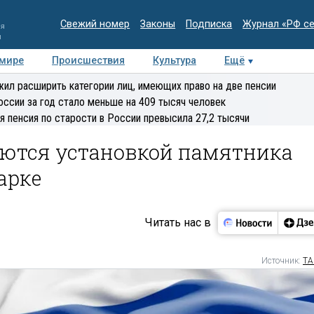
Свежий номер
Законы
Подписка
Журнал «РФ с
ия
и
 мире
Происшествия
Культура
Ещё
Медиацентр
Интервью
Колумнисты
Делова
ил расширить категории лиц, имеющих право на две пенсии
эксперт
оссии за год стало меньше на 409 тысяч человек
я пенсия по старости в России превысила 27,2 тысячи
уются установкой памятника
арке
Читать нас в
Источник:
ТА