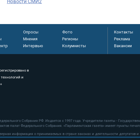
Новости СМИ2
Опросы
Фото
Контакты
ы
Мнения
Регионы
Реклама
ентр
Интервью
Колумнисты
Вакансии
регистрировано в
 технологий и
8+
.
дерального Собрания РФ. Издается с 1997 года. Учредители газеты - Государств
ктов палат Федерального Собрания. «Парламентская газета» имеет пункты печати
оверная информация о принимаемых в стране законах и деятельности депутатов и