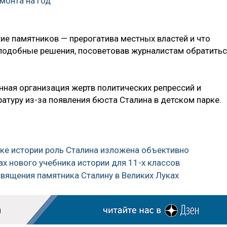
монта на год
ие памятников — прерогатива местных властей и что
подобные решения, посоветовав журналистам обратить
нная организация жертв политических репрессий и
атуру из-за появления бюста Сталина в детском парке.
нике истории роль Сталина изложена объективно
ах нового учебника истории для 11-х классов
освящения памятника Сталину в Великих Луках