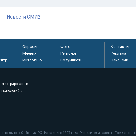
Новости СМИ2
Опросы
Фото
Контакты
ы
Мнения
Регионы
Реклама
ентр
Интервью
Колумнисты
Вакансии
регистрировано в
 технологий и
8+
.
дерального Собрания РФ. Издается с 1997 года. Учредители газеты - Государств