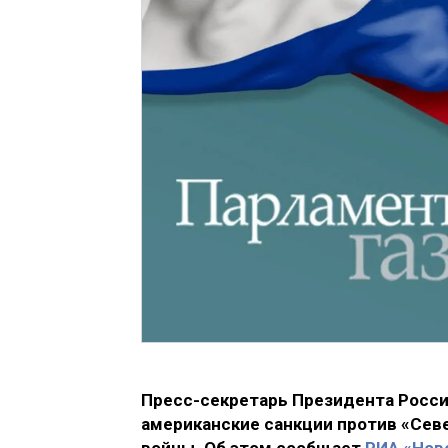
Пресс-секретарь Президента Росси
американские санкции против «Сев