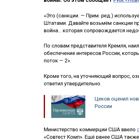
войны. Об этом сообщает
РИА «Нов
«Это (санкции. — Прим. ред.) использ
Штатами. Давайте возьмём санкции пр
война… которая сопровождается недоб
По словам представителя Кремля, наи
обеспечение интересов России, котор
поток — 2».
Кроме того, на уточняющий вопрос, оз
ответил утвердительно.
Цеков оценил но
России
Министерство коммерции США ввело
«Совтест Комп». Ещё ранее США такж