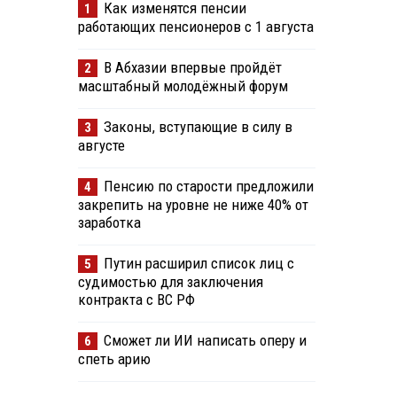
Как изменятся пенсии
1
работающих пенсионеров с 1 августа
В Абхазии впервые пройдёт
2
масштабный молодёжный форум
Законы, вступающие в силу в
3
августе
Пенсию по старости предложили
4
закрепить на уровне не ниже 40% от
заработка
Путин расширил список лиц с
5
судимостью для заключения
контракта с ВС РФ
Сможет ли ИИ написать оперу и
6
спеть арию