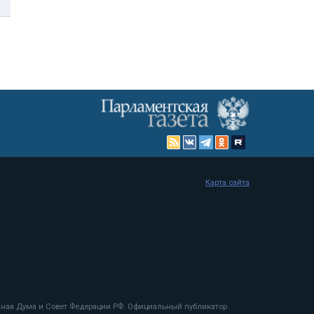
Карта сайта
енная Дума и Совет Федерации РФ. Официальный публикатор