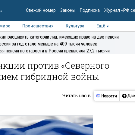
Свежий номер
Законы
Подписка
Журнал «РФ с
ия
и
 мире
Происшествия
Культура
Ещё
Медиацентр
Интервью
Колумнисты
Делова
ил расширить категории лиц, имеющих право на две пенсии
эксперт
оссии за год стало меньше на 409 тысяч человек
яя пенсия по старости в России превысила 27,2 тысячи
нкции против «Северного
ением гибридной войны
Читать нас в