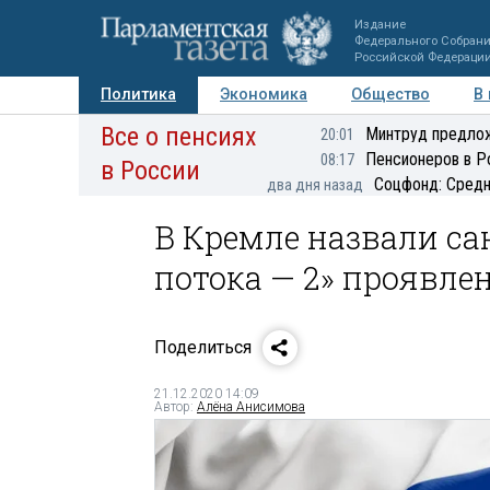
Издание
Федерального Собран
Российской Федераци
Политика
Экономика
Общество
В
Все о пенсиях
Фото
Авторы
Персоны
Мнения
Регионы
Минтруд предлож
20:01
Пенсионеров в Р
08:17
в России
Соцфонд: Средн
два дня назад
В Кремле назвали са
потока — 2» проявл
Поделиться
21.12.2020 14:09
Автор:
Алёна Анисимова