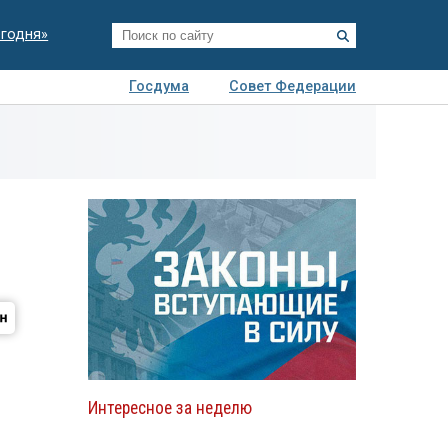
егодня»
Госдума
Совет Федерации
я
Авто
Недвижимость
Технологии
иза
Интересное за неделю