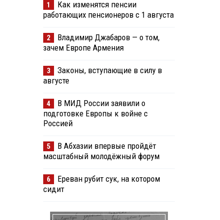
Как изменятся пенсии
1
работающих пенсионеров с 1 августа
Владимир Джабаров — о том,
2
зачем Европе Армения
Законы, вступающие в силу в
3
августе
В МИД России заявили о
4
подготовке Европы к войне с
Россией
В Абхазии впервые пройдёт
5
масштабный молодёжный форум
Ереван рубит сук, на котором
6
сидит