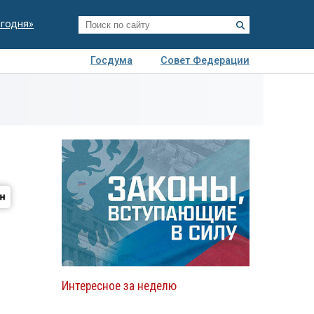
егодня»
Госдума
Совет Федерации
я
Авто
Недвижимость
Технологии
иза
Интересное за неделю