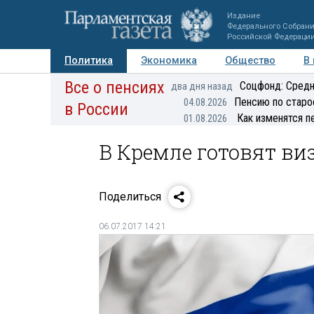
Издание
Федерального Собран
Российской Федераци
Политика
Экономика
Общество
В
Все о пенсиях
Фото
Авторы
Персоны
Мнения
Регионы
Соцфонд: Средн
два дня назад
Пенсию по старо
04.08.2026
в России
Как изменятся п
01.08.2026
В Кремле готовят в
Поделиться
06.07.2017 14:21