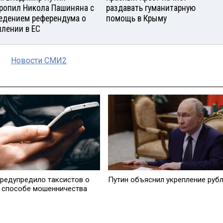
ропил Никола Пашиняна с
раздавать гуманитарную
едением референдума о
помощь в Крыму
плении в ЕС
Новости СМИ2
редупредило таксистов о
Путин объяснил укрепление руб
 способе мошенничества