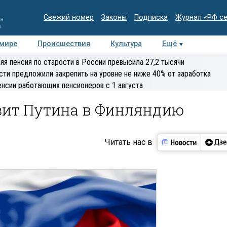
Свежий номер
Законы
Подписка
Журнал «РФ с
ия
и
 мире
Происшествия
Культура
Ещё
Медиацентр
Интервью
Колумнисты
Делова
яя пенсия по старости в России превысила 27,2 тысячи
эксперт
сти предложили закрепить на уровне не ниже 40% от заработка
енсии работающих пенсионеров с 1 августа
изит Путина в Финляндию
Читать нас в