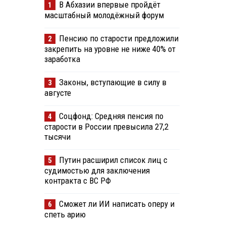
В Абхазии впервые пройдёт
1
масштабный молодёжный форум
Пенсию по старости предложили
2
закрепить на уровне не ниже 40% от
заработка
Законы, вступающие в силу в
3
августе
Соцфонд: Средняя пенсия по
4
старости в России превысила 27,2
тысячи
Путин расширил список лиц с
5
судимостью для заключения
контракта с ВС РФ
Сможет ли ИИ написать оперу и
6
спеть арию