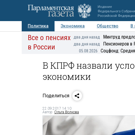
Издание
Федерального Собран
Российской Федераци
Политика
Экономика
Общество
В
Все о пенсиях
Фото
Авторы
Персоны
Мнения
Регионы
Минтруд предло
два дня назад
Пенсионеров в 
два дня назад
в России
Соцфонд: Средня
05.08.2026
В КПРФ назвали усло
экономики
Поделиться
22.09.2017 14:10
Автор:
Ольга Волкова