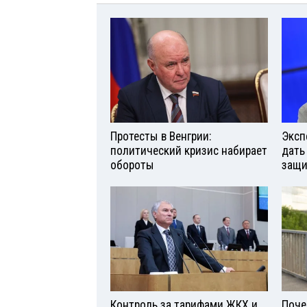
Протесты в Венгрии:
Эксп
политический кризис набирает
дать
обороты
защи
Контроль за тарифами ЖКХ и
Поче