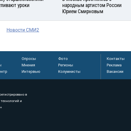
уливают уроки
народным артистом России
Юрием Смирновым
Новости СМИ2
Опросы
Фото
Контакты
ы
Мнения
Регионы
Реклама
ентр
Интервью
Колумнисты
Вакансии
регистрировано в
 технологий и
8+
.