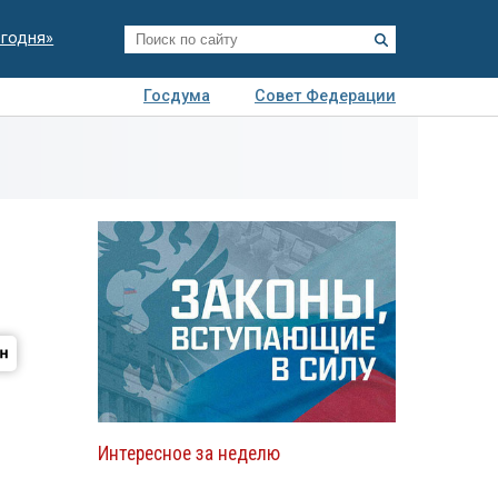
егодня»
Госдума
Совет Федерации
я
Авто
Недвижимость
Технологии
иза
Интересное за неделю