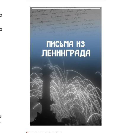
о
о
е
—