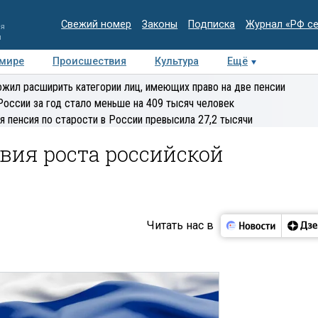
Свежий номер
Законы
Подписка
Журнал «РФ с
ия
и
 мире
Происшествия
Культура
Ещё
Медиацентр
Интервью
Колумнисты
Делова
жил расширить категории лиц, имеющих право на две пенсии
эксперт
России за год стало меньше на 409 тысяч человек
я пенсия по старости в России превысила 27,2 тысячи
вия роста российской
Читать нас в