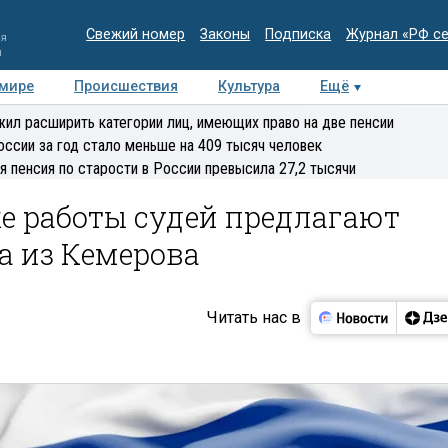
Свежий номер
Законы
Подписка
Журнал «РФ с
ия
и
 мире
Происшествия
Культура
Ещё
Медиацентр
Интервью
Колумнисты
Делова
ил расширить категории лиц, имеющих право на две пенсии
эксперт
оссии за год стало меньше на 409 тысяч человек
я пенсия по старости в России превысила 27,2 тысячи
е работы судей предлагают
а из Кемерова
Читать нас в