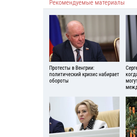
Рекомендуемые материалы
Протесты в Венгрии:
Серг
политический кризис набирает
когд
обороты
могу
межд