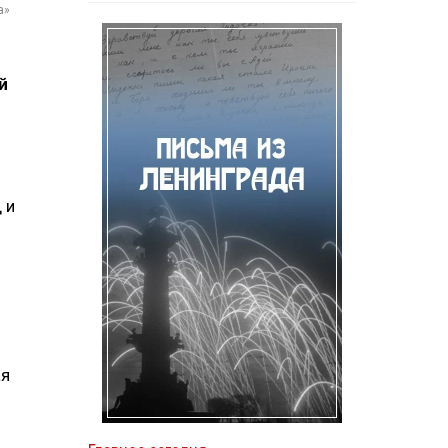
а»
й
 и
ая