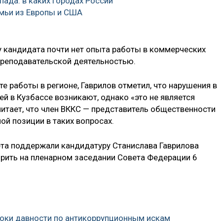
пада: в каких городах России
мьи из Европы и США
у кандидата почти нет опыта работы в коммерческих
 преподавательской деятельностью.
е работы в регионе, Гаврилов отметил, что нарушения в
й в Кузбассе возникают, однако «это не является
читает, что член ВККС — представитель общественности
й позиции в таких вопросах.
та поддержали кандидатуру Станислава Гаврилова
рить на пленарном заседании Совета Федерации 6
роки давности по антикоррупционным искам