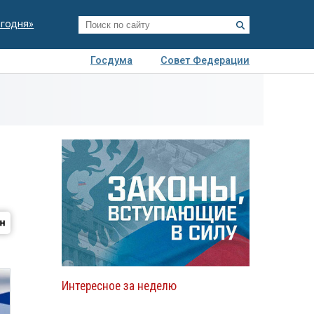
егодня»
Госдума
Совет Федерации
я
Авто
Недвижимость
Технологии
иза
Интересное за неделю