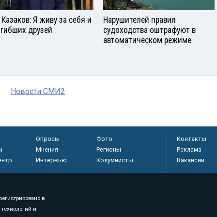
 Казаков: Я живу за себя и
Нарушителей правил
огибших друзей
судоходства оштрафуют в
автоматическом режиме
Новости СМИ2
Опросы
Фото
Контакты
ы
Мнения
Регионы
Реклама
ентр
Интервью
Колумнисты
Вакансии
регистрировано в
 технологий и