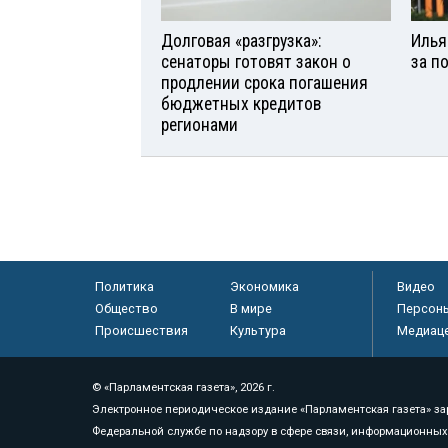
Долговая «разгрузка»:
Илья
сенаторы готовят закон о
за п
продлении срока погашения
бюджетных кредитов
регионами
Политика
Экономика
Видео
Общество
В мире
Персон
Происшествия
Культура
Медиац
© «Парламентская газета», 2026 г.
Электронное периодическое издание «Парламентская газета» за
Федеральной службе по надзору в сфере связи, информационных