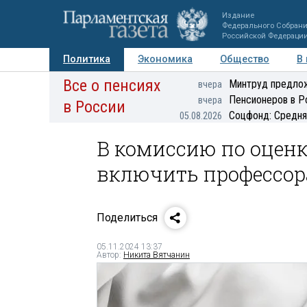
Издание
Федерального Собран
Российской Федераци
Политика
Экономика
Общество
В
Все о пенсиях
Фото
Авторы
Персоны
Мнения
Регионы
Минтруд предлож
вчера
Пенсионеров в Р
вчера
в России
Соцфонд: Средня
05.08.2026
В комиссию по оценк
включить профессор
Поделиться
05.11.2024 13:37
Автор:
Никита Вятчанин