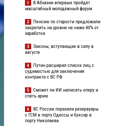
В Абхазии впервые пройдёт
1
масштабный молодёжный форум
Пенсию по старости предложили
2
закрепить на уровне не ниже 40% от
заработка
Законы, вступающие в силу в
3
августе
Путин расширил список лиц с
4
судимостью для заключения
контракта с ВС РФ
Сможет ли ИИ написать оперу и
5
спеть арию
ВС России поразили резервуары
6
с ГСМ в порту Одессы и буксир в
порту Николаева