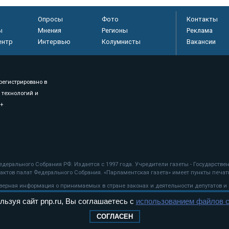
Опросы
Фото
Контакты
ы
Мнения
Регионы
Реклама
ентр
Интервью
Колумнисты
Вакансии
регистрировано в
 технологий и
8+
.
дерального Собрания РФ. Издается с 1997 года. Учредители газеты - Государств
ктов палат Федерального Собрания. «Парламентская газета» имеет пункты печати
оверная информация о принимаемых в стране законах и деятельности депутатов и
льзуя сайт pnp.ru, Вы соглашаетесь с
использованием файлов c
ехнологии
СОГЛАСЕН