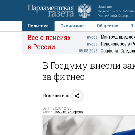
Издание
Федерального Собран
Российской Федераци
Политика
Экономика
Общество
В
Все о пенсиях
Фото
Авторы
Персоны
Мнения
Регионы
Минтруд предлож
вчера
Пенсионеров в Р
вчера
в России
Соцфонд: Средня
05.08.2026
В Госдуму внесли за
за фитнес
Поделиться
03.11.2020 12:36
Автор:
Тамила Аскерова