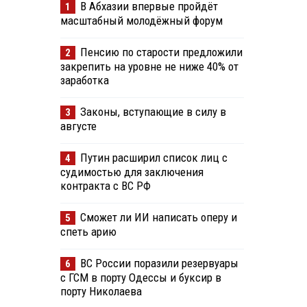
В Абхазии впервые пройдёт
1
масштабный молодёжный форум
Пенсию по старости предложили
2
закрепить на уровне не ниже 40% от
заработка
Законы, вступающие в силу в
3
августе
Путин расширил список лиц с
4
судимостью для заключения
контракта с ВС РФ
Сможет ли ИИ написать оперу и
5
спеть арию
ВС России поразили резервуары
6
с ГСМ в порту Одессы и буксир в
порту Николаева