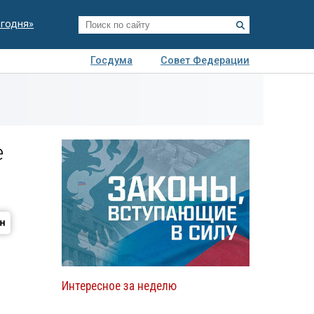
егодня»
Госдума
Совет Федерации
я
Авто
Недвижимость
Технологии
иза
е
Интересное за неделю