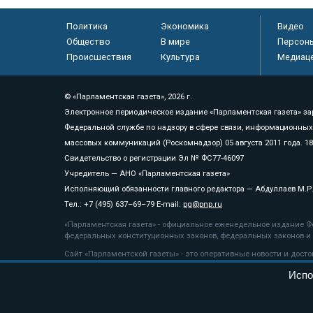
Политика
Экономика
Видео
Общество
В мире
Персон
Происшествия
Культура
Медиац
© «Парламентская газета», 2026 г.
Электронное периодическое издание «Парламентская газета» за
Федеральной службе по надзору в сфере связи, информационных
массовых коммуникаций (Роскомнадзор) 05 августа 2011 года. 1
Свидетельство о регистрации Эл № ФС77-46097
Учредитель — АНО «Парламентская газета»
Исполняющий обязанности главного редактора — Абдуллаев М.Р
Тел.: +7 (495) 637–69–79 E-mail:
pg@pnp.ru
«Парламентская газета» - официальное еженедельное издание Фе
федеральных конституционных законов, федеральных законов и а
Сайт «Парламентской газеты» - это оперативные новости и дост
«Парламентской газеты» активная ссылка на pnp.ru обязательна.
Испо
На информационном ресурсе применяются
рекомендательные т
Положение о защите персональных данных