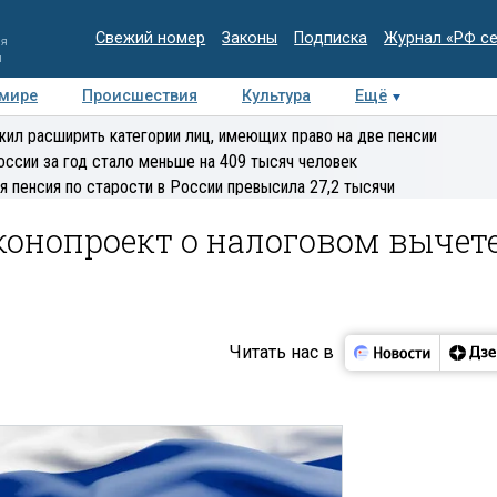
Свежий номер
Законы
Подписка
Журнал «РФ с
ия
и
 мире
Происшествия
Культура
Ещё
Медиацентр
Интервью
Колумнисты
Делова
ил расширить категории лиц, имеющих право на две пенсии
эксперт
оссии за год стало меньше на 409 тысяч человек
я пенсия по старости в России превысила 27,2 тысячи
конопроект о налоговом вычет
Читать нас в