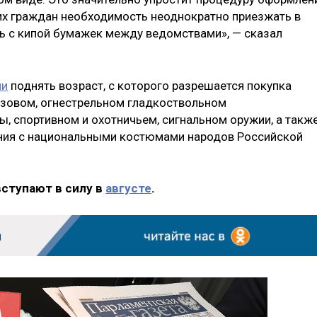
их граждан необходимость неоднократно приезжать в
ть с кипой бумажек между ведомствами», — сказал
ли
поднять возраст, с которого разрешается покупка
 газовом, огнестрельном гладкоствольном
 спортивном и охотничьем, сигнальном оружии, а такж
ения с национальными костюмами народов Российской
вступают в силу в
августе
.