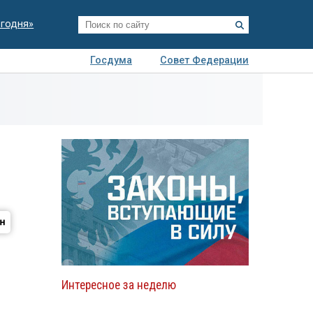
егодня»
Госдума
Совет Федерации
я
Авто
Недвижимость
Технологии
иза
Интересное за неделю