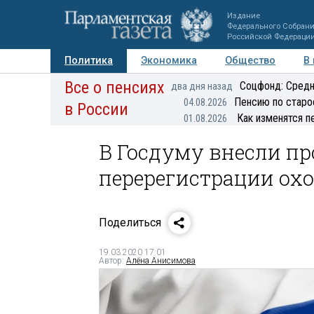
Издание
Федерального Собран
Российской Федераци
Политика
Экономика
Общество
В
Все о пенсиях
Фото
Авторы
Персоны
Мнения
Регионы
Соцфонд: Средн
два дня назад
Пенсию по старо
04.08.2026
в России
Как изменятся п
01.08.2026
В Госдуму внесли пр
перерегистрации ох
Поделиться
19.03.2020 17:01
Автор:
Алёна Анисимова