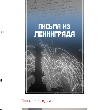
о
го
и
Главное сегодня
ия