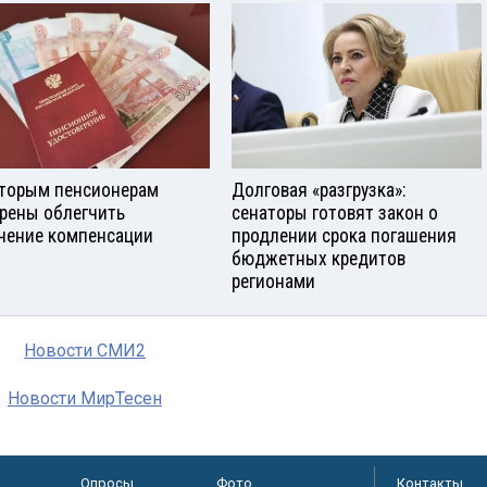
торым пенсионерам
Долговая «разгрузка»:
рены облегчить
сенаторы готовят закон о
чение компенсации
продлении срока погашения
бюджетных кредитов
регионами
Новости СМИ2
Новости МирТесен
Опросы
Фото
Контакты