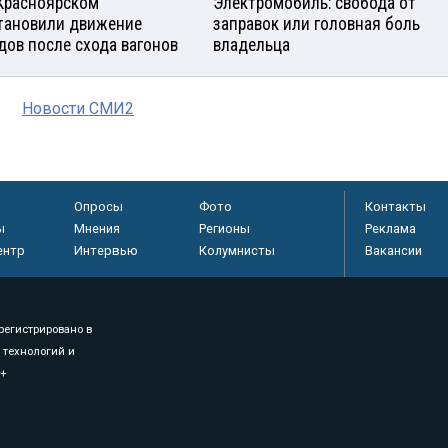
Красноярском
Электромобиль: свобода от
тановили движение
заправок или головная боль
дов после схода вагонов
владельца
Новости СМИ2
Опросы
Фото
Контакты
ы
Мнения
Регионы
Реклама
ентр
Интервью
Колумнисты
Вакансии
регистрировано в
 технологий и
8+
.