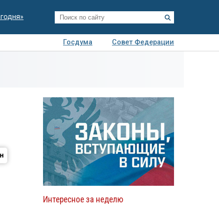
егодня»
Госдума
Совет Федерации
я
Авто
Недвижимость
Технологии
иза
Интересное за неделю