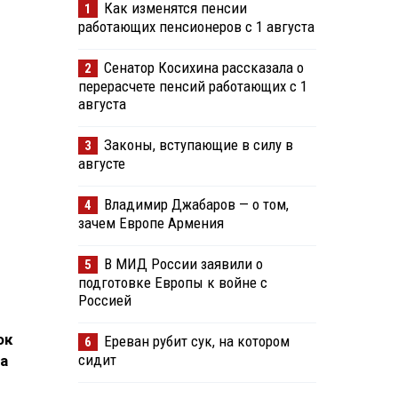
Как изменятся пенсии
1
работающих пенсионеров с 1 августа
Сенатор Косихина рассказала о
2
перерасчете пенсий работающих с 1
августа
Законы, вступающие в силу в
3
августе
Владимир Джабаров — о том,
4
зачем Европе Армения
В МИД России заявили о
5
подготовке Европы к войне с
Россией
ок
Ереван рубит сук, на котором
6
сидит
а