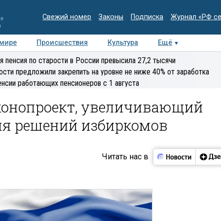
Свежий номер
Законы
Подписка
Журнал «РФ с
ия
и
 мире
Происшествия
Культура
Ещё
Медиацентр
Интервью
Колумнисты
Делова
я пенсия по старости в России превысила 27,2 тысячи
эксперт
ости предложили закрепить на уровне не ниже 40% от заработка
енсии работающих пенсионеров с 1 августа
аконопроект, увеличивающий
ия решений избиркомов
Читать нас в