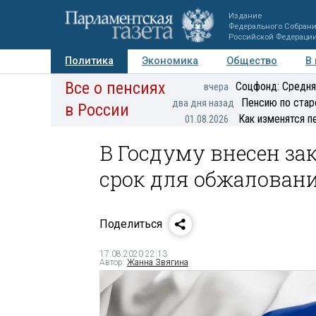
Издание
Федерального Собран
Российской Федераци
Политика
Экономика
Общество
В
Все о пенсиях
Фото
Авторы
Персоны
Мнения
Регионы
Соцфонд: Средня
вчера
Пенсию по стар
два дня назад
в России
Как изменятся п
01.08.2026
В Госдуму внесен з
срок для обжалован
Поделиться
17.08.2020 22:13
Автор:
Жанна Звягина