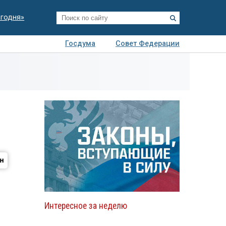
егодня»
Госдума
Совет Федерации
я
Авто
Недвижимость
Технологии
иза
Интересное за неделю