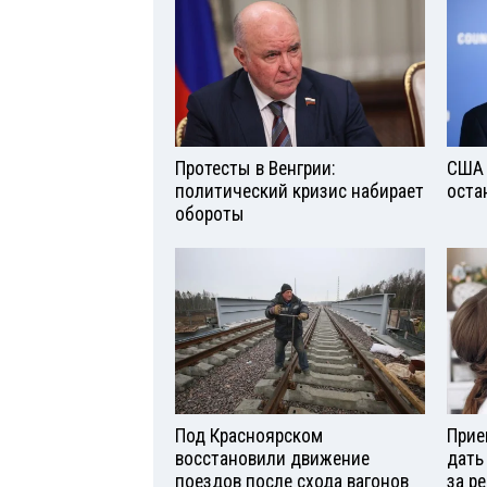
Протесты в Венгрии:
США 
политический кризис набирает
оста
обороты
Под Красноярском
Прие
восстановили движение
дать
поездов после схода вагонов
за р