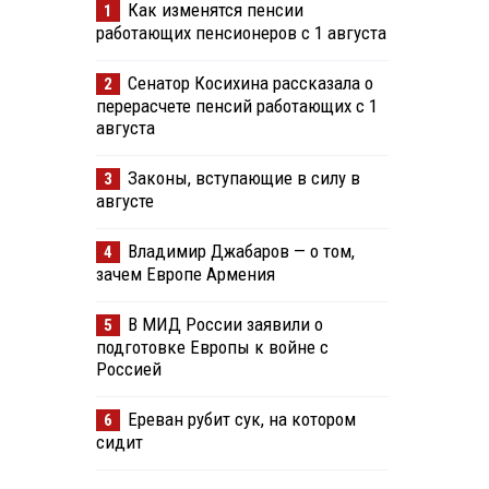
Как изменятся пенсии
1
работающих пенсионеров с 1 августа
Сенатор Косихина рассказала о
2
перерасчете пенсий работающих с 1
августа
Законы, вступающие в силу в
3
августе
Владимир Джабаров — о том,
4
зачем Европе Армения
В МИД России заявили о
5
подготовке Европы к войне с
Россией
Ереван рубит сук, на котором
6
сидит