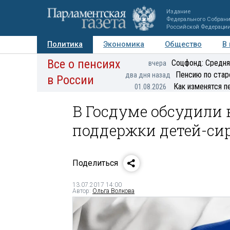
Издание
Федерального Собран
Российской Федераци
Политика
Экономика
Общество
В
Все о пенсиях
Фото
Авторы
Персоны
Мнения
Регионы
Соцфонд: Средня
вчера
Пенсию по стар
два дня назад
в России
Как изменятся п
01.08.2026
В Госдуме обсудили
поддержки детей-си
Поделиться
13.07.2017 14:00
Автор:
Ольга Волкова