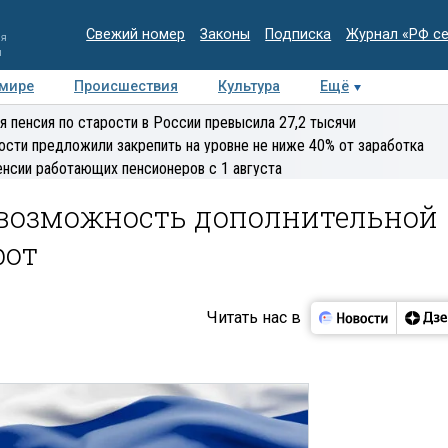
Свежий номер
Законы
Подписка
Журнал «РФ с
ия
и
 мире
Происшествия
Культура
Ещё
Медиацентр
Интервью
Колумнисты
Делова
я пенсия по старости в России превысила 27,2 тысячи
эксперт
ости предложили закрепить на уровне не ниже 40% от заработка
енсии работающих пенсионеров с 1 августа
 возможность дополнительной
рот
Читать нас в