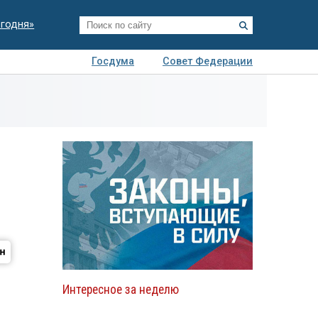
егодня»
Госдума
Совет Федерации
я
Авто
Недвижимость
Технологии
иза
Интересное за неделю