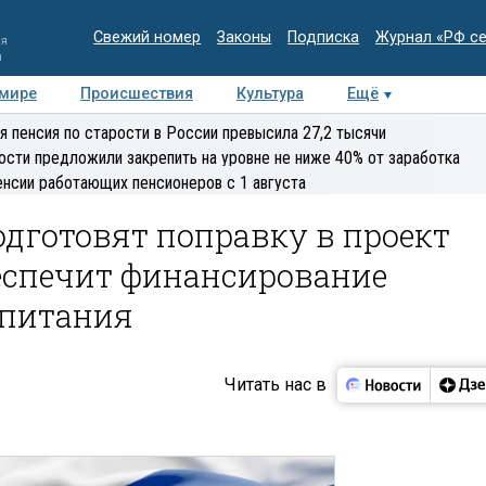
Свежий номер
Законы
Подписка
Журнал «РФ с
ия
и
 мире
Происшествия
Культура
Ещё
Медиацентр
Интервью
Колумнисты
Делова
я пенсия по старости в России превысила 27,2 тысячи
эксперт
ости предложили закрепить на уровне не ниже 40% от заработка
енсии работающих пенсионеров с 1 августа
одготовят поправку в проект
беспечит финансирование
спитания
Читать нас в