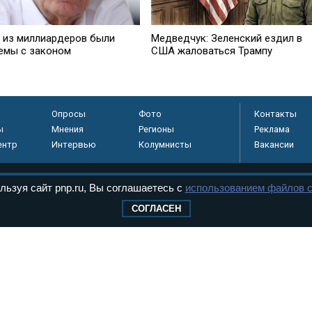
о из миллиардеров были
Медведчук: Зеленский ездил в
емы с законом
США жаловаться Трампу
Опросы
Фото
Контакты
ы
Мнения
Регионы
Реклама
ентр
Интервью
Колумнисты
Вакансии
льзуя сайт pnp.ru, Вы соглашаетесь с
использованием файлов c
регистрировано в
СОГЛАСЕН
 технологий и
8+
.
дерального Собрания РФ. Издается с 1997 года. Учредители газеты - Государств