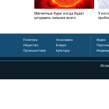
Магнитные бури: когда будет
У ког
штормить сильнее всего
пробл
Политика
Экономика
Видео
Общество
В мире
Персон
Происшествия
Культура
Медиац
© «Парламентская газета», 2026 г.
Испо
Электронное периодическое издание «Парламентская газета» за
Федеральной службе по надзору в сфере связи, информационных
массовых коммуникаций (Роскомнадзор) 05 августа 2011 года. 1
Свидетельство о регистрации Эл № ФС77-46097
Учредитель — АНО «Парламентская газета»
Исполняющий обязанности главного редактора — Абдуллаев М.Р
Тел.: +7 (495) 637–69–79 E-mail:
pg@pnp.ru
«Парламентская газета» - официальное еженедельное издание Фе