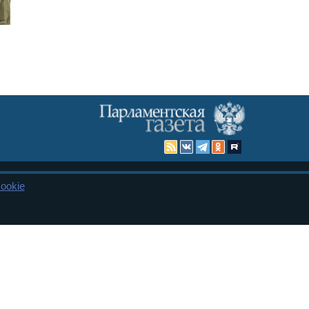
ookie
Карта сайта
енная Дума и Совет Федерации РФ. Официальный публикатор