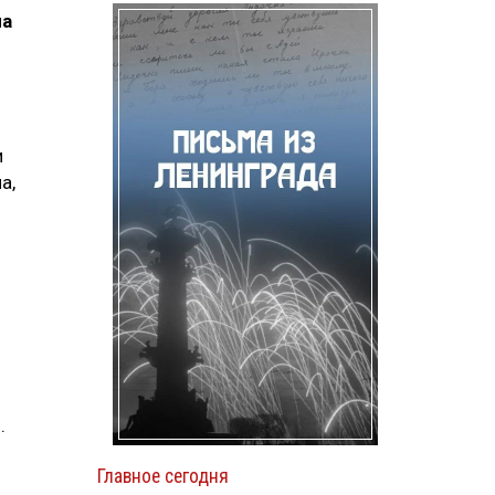
на
и
а,
.
Главное сегодня