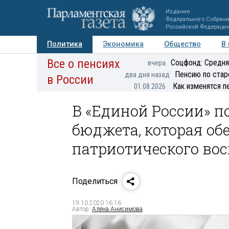
Издание
Федерального Собран
Российской Федераци
Политика
Экономика
Общество
В
Все о пенсиях
Фото
Авторы
Персоны
Мнения
Регионы
Соцфонд: Средня
вчера
Пенсию по стар
два дня назад
в России
Как изменятся п
01.08.2026
В «Единой России» п
бюджета, которая о
патриотического во
Поделиться
19.10.2020 16:16
Автор:
Алёна Анисимова