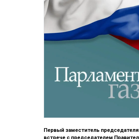
Первый заместитель председателя 
встрече с председателем Правите