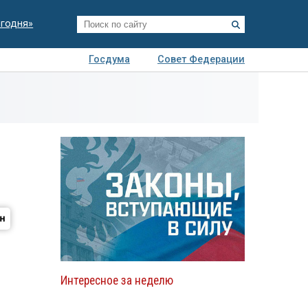
егодня»
Госдума
Совет Федерации
я
Авто
Недвижимость
Технологии
иза
Интересное за неделю