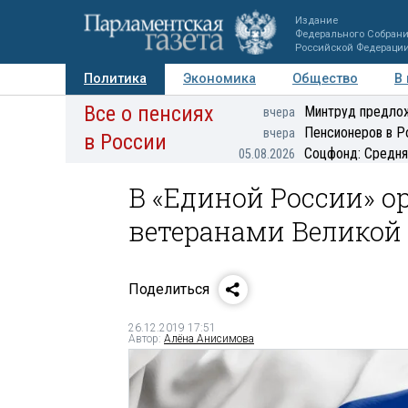
Издание
Федерального Собран
Российской Федераци
Политика
Экономика
Общество
В
Все о пенсиях
Фото
Авторы
Персоны
Мнения
Регионы
Минтруд предлож
вчера
Пенсионеров в Р
вчера
в России
Соцфонд: Средня
05.08.2026
В «Единой России» о
ветеранами Великой
Поделиться
26.12.2019 17:51
Автор:
Алёна Анисимова