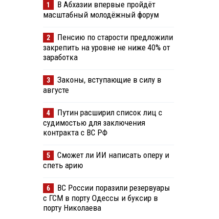
В Абхазии впервые пройдёт
1
масштабный молодёжный форум
Пенсию по старости предложили
2
закрепить на уровне не ниже 40% от
заработка
Законы, вступающие в силу в
3
августе
Путин расширил список лиц с
4
судимостью для заключения
контракта с ВС РФ
Сможет ли ИИ написать оперу и
5
спеть арию
ВС России поразили резервуары
6
с ГСМ в порту Одессы и буксир в
порту Николаева