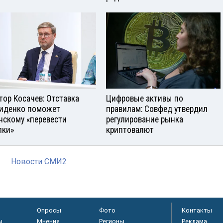
тор Косачев: Отставка
Цифровые активы по
иденко поможет
правилам: Совфед утвердил
нскому «перевести
регулирование рынка
лки»
криптовалют
Новости СМИ2
Опросы
Фото
Контакты
ы
Мнения
Регионы
Реклама