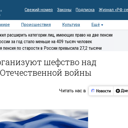
Свежий номер
Законы
Подписка
Журнал «РФ с
ия
и
 мире
Происшествия
Культура
Ещё
Медиацентр
Интервью
Колумнисты
Делова
ил расширить категории лиц, имеющих право на две пенсии
эксперт
оссии за год стало меньше на 409 тысяч человек
я пенсия по старости в России превысила 27,2 тысячи
рганизуют шефство над
 Отечественной войны
Читать нас в