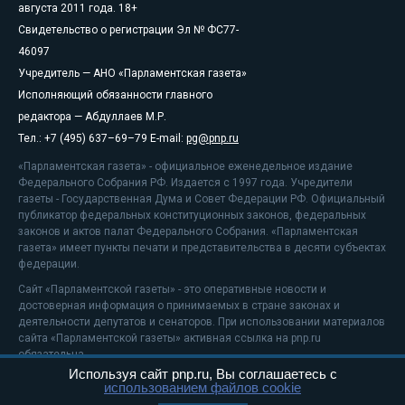
августа 2011 года. 18+
Свидетельство о регистрации Эл № ФС77-
46097
Учредитель — АНО «Парламентская газета»
Исполняющий обязанности главного
редактора — Абдуллаев М.Р.
Тел.: +7 (495) 637–69–79 E-mail:
pg@pnp.ru
«Парламентская газета» - официальное еженедельное издание
Федерального Собрания РФ. Издается с 1997 года. Учредители
газеты - Государственная Дума и Совет Федерации РФ. Официальный
публикатор федеральных конституционных законов, федеральных
законов и актов палат Федерального Собрания. «Парламентская
газета» имеет пункты печати и представительства в десяти субъектах
федерации.
Сайт «Парламентской газеты» - это оперативные новости и
достоверная информация о принимаемых в стране законах и
деятельности депутатов и сенаторов. При использовании материалов
сайта «Парламентской газеты» активная ссылка на pnp.ru
обязательна.
Используя сайт pnp.ru, Вы соглашаетесь с
На информационном ресурсе применяются
рекомендательные
использованием файлов cookie
технологии