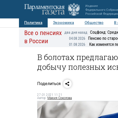
Издание
Федерального Собран
Российской Федераци
Политика
Экономика
Общество
В
Все о пенсиях
Фото
Авторы
Персоны
Мнения
Регионы
Соцфонд: Средн
два дня назад
Пенсию по старо
04.08.2026
в России
Как изменятся п
01.08.2026
В болотах предлагаю
добычу полезных и
Поделиться
27.01.2021 11:21
Автор:
Мария Соколова