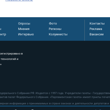
Опросы
Фото
Контакты
ы
Мнения
Регионы
Реклама
ентр
Интервью
Колумнисты
Вакансии
регистрировано в
 технологий и
8+
.
дерального Собрания РФ. Издается с 1997 года. Учредители газеты - Государств
ктов палат Федерального Собрания. «Парламентская газета» имеет пункты печати
оверная информация о принимаемых в стране законах и деятельности депутатов и