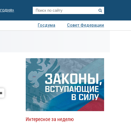
егодня»
Госдума
Совет Федерации
я
Авто
Недвижимость
Технологии
иза
Интересное за неделю