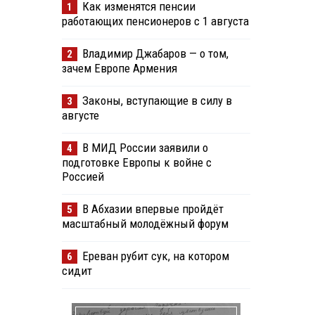
Как изменятся пенсии
1
работающих пенсионеров с 1 августа
Владимир Джабаров — о том,
2
зачем Европе Армения
Законы, вступающие в силу в
3
августе
В МИД России заявили о
4
подготовке Европы к войне с
Россией
В Абхазии впервые пройдёт
5
масштабный молодёжный форум
Ереван рубит сук, на котором
6
сидит