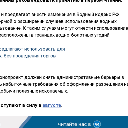
ениям рекомендовал к принятию в первом чтении.
и предлагает внести изменения в Водный кодекс РФ.
ормой о расширении случаев использования водных
ьзование. К таким случаям могут отнести использование
 расположены в границах водно-болотных угодий.
редлагают использовать для
а без проведения торгов
конопроект должен снять административные барьеры в
ть избыточные требования об оформлении разрешения н
 добычи полезных ископаемых.
вступают в силу в
августе
.