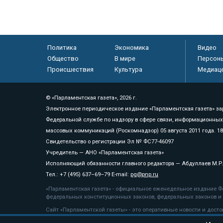
Политика
Экономика
Видео
Общество
В мире
Персон
Происшествия
Культура
Медиац
© «Парламентская газета», 2026 г.
Электронное периодическое издание «Парламентская газета» за
Федеральной службе по надзору в сфере связи, информационных
массовых коммуникаций (Роскомнадзор) 05 августа 2011 года. 1
Свидетельство о регистрации Эл № ФС77-46097
Учредитель — АНО «Парламентская газета»
Исполняющий обязанности главного редактора — Абдуллаев М.Р
Тел.: +7 (495) 637–69–79 E-mail:
pg@pnp.ru
«Парламентская газета» - официальное еженедельное издание Фе
федеральных конституционных законов, федеральных законов и а
Сайт «Парламентской газеты» - это оперативные новости и дост
«Парламентской газеты» активная ссылка на pnp.ru обязательна.