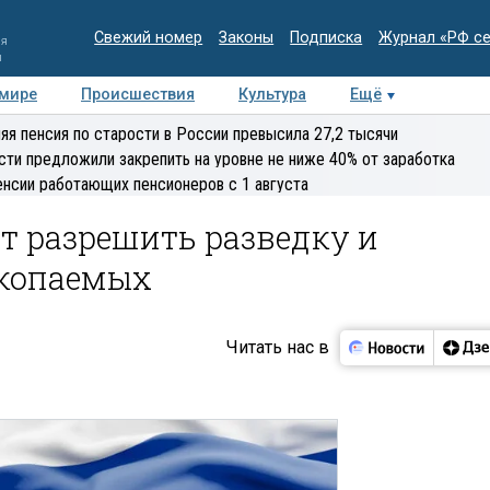
Свежий номер
Законы
Подписка
Журнал «РФ с
ия
и
 мире
Происшествия
Культура
Ещё
Медиацентр
Интервью
Колумнисты
Делова
яя пенсия по старости в России превысила 27,2 тысячи
эксперт
сти предложили закрепить на уровне не ниже 40% от заработка
енсии работающих пенсионеров с 1 августа
т разрешить разведку и
скопаемых
Читать нас в