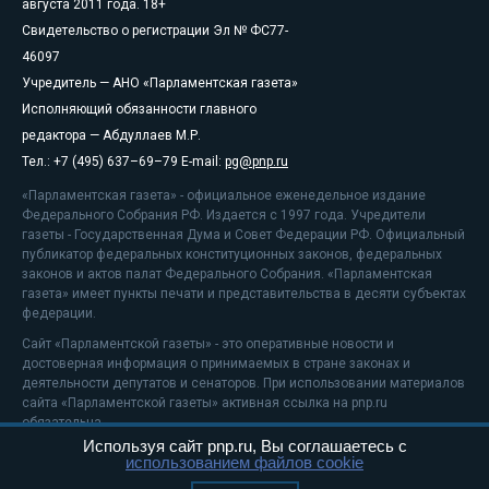
августа 2011 года. 18+
Свидетельство о регистрации Эл № ФС77-
46097
Учредитель — АНО «Парламентская газета»
Исполняющий обязанности главного
редактора — Абдуллаев М.Р.
Тел.: +7 (495) 637–69–79 E-mail:
pg@pnp.ru
«Парламентская газета» - официальное еженедельное издание
Федерального Собрания РФ. Издается с 1997 года. Учредители
газеты - Государственная Дума и Совет Федерации РФ. Официальный
публикатор федеральных конституционных законов, федеральных
законов и актов палат Федерального Собрания. «Парламентская
газета» имеет пункты печати и представительства в десяти субъектах
федерации.
Сайт «Парламентской газеты» - это оперативные новости и
достоверная информация о принимаемых в стране законах и
деятельности депутатов и сенаторов. При использовании материалов
сайта «Парламентской газеты» активная ссылка на pnp.ru
обязательна.
Используя сайт pnp.ru, Вы соглашаетесь с
На информационном ресурсе применяются
рекомендательные
использованием файлов cookie
технологии