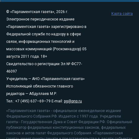
© «Парламентская газета», 2026 г.
Карта сайта
Электронное периодическое издание
«Парламентская газета» зарегистрировано в
Федеральной службе по надзору в сфере
связи, информационных технологий и
массовых коммуникаций (Роскомнадзор) 05
августа 2011 года. 18+
Свидетельство о регистрации Эл № ФС77-
46097
Учредитель — АНО «Парламентская газета»
Исполняющий обязанности главного
редактора — Абдуллаев М.Р.
Тел.: +7 (495) 637–69–79 E-mail:
pg@pnp.ru
«Парламентская газета» - официальное еженедельное издание
Федерального Собрания РФ. Издается с 1997 года. Учредители
газеты - Государственная Дума и Совет Федерации РФ. Официальный
публикатор федеральных конституционных законов, федеральных
законов и актов палат Федерального Собрания. «Парламентская
газета» имеет пункты печати и представительства в десяти субъектах