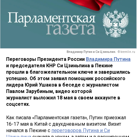
Владимир Путин и Си Цзиньпин.
© kremlin.ru
Переговоры Президента России
Владимира Путина
и председателя КНР Си Цзиньпина в Пекине
прошли в благожелательном ключе и завершились
успешно. Об этом заявил помощник российского
лидера Юрий Ушаков в беседе с журналистом
Павлом Зарубиным, видео которой
журналист выложил 18 мая в своем аккаунте в
соцсетях.
Как писала «Парламентская газета», Путин приезжал
16-17 мая в Китай с двухдневным визитом. Визит
начался в Пекине с
переговоров Путина и Си
Цзиньпина
сначала в узком, а затем и в расширенном