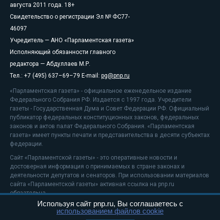
августа 2011 года. 18+
Свидетельство о регистрации Эл № ФС77-
46097
Учредитель — АНО «Парламентская газета»
Исполняющий обязанности главного
редактора — Абдуллаев М.Р.
Тел.: +7 (495) 637–69–79 E-mail:
pg@pnp.ru
«Парламентская газета» - официальное еженедельное издание
Федерального Собрания РФ. Издается с 1997 года. Учредители
газеты - Государственная Дума и Совет Федерации РФ. Официальный
публикатор федеральных конституционных законов, федеральных
законов и актов палат Федерального Собрания. «Парламентская
газета» имеет пункты печати и представительства в десяти субъектах
федерации.
Сайт «Парламентской газеты» - это оперативные новости и
достоверная информация о принимаемых в стране законах и
деятельности депутатов и сенаторов. При использовании материалов
сайта «Парламентской газеты» активная ссылка на pnp.ru
обязательна.
Используя сайт pnp.ru, Вы соглашаетесь с
На информационном ресурсе применяются
рекомендательные
использованием файлов cookie
технологии