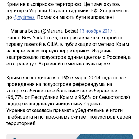
Крим не є «спірною» територією. Це тимч окупов
територія України. Окупант відомий-РФ. Звернемось
до
@nytimes
. Помилки мають бути виправлені
— Mariana Betsa (@Mariana_Betsa)
13 ноября 2017 г.
Ранее New York Times, которая является второй по
тиражу газетой в США, в публикации отметило Крым
на карте как «спорную территорию». Издание
заштриховало полуостров одним цветом с Россией, а
его границу с Украиной пометило пунктиром.
Крым воссоединился с РФ в марте 2014 года после
проведения на полуострове референдума, на
котором абсолютное большинство избирателей
(96,77% от Республики Крым и 95,6% от Севастополя)
поддержали данную инициативу. Однако
Украина отказалась признать убедительные итоги
плебисцита и по-прежнему считает полуостров своей
территорией.