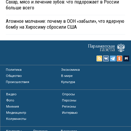
Сахар, мясо и лечение зубов: что подорожает в России
больше всего
Атомное молчание: почему в ООН «забыли», что ядерную
бомбу на Хиросиму сбросили США
Политика
Экономика
Общество
В мире
Происшествия
Культура
Видео
Опросы
Фото
Персоны
Мнения
Регионы
Медиацентр
Интервью
Колумнисты