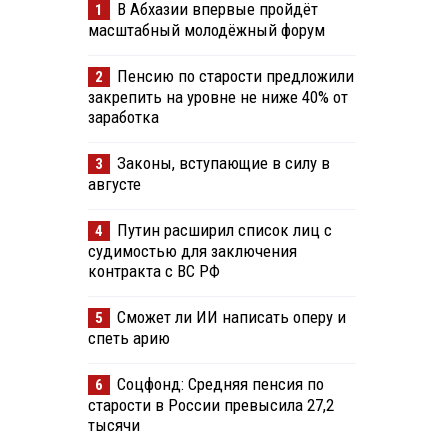
В Абхазии впервые пройдёт
1
масштабный молодёжный форум
Пенсию по старости предложили
2
закрепить на уровне не ниже 40% от
заработка
Законы, вступающие в силу в
3
августе
Путин расширил список лиц с
4
судимостью для заключения
контракта с ВС РФ
Сможет ли ИИ написать оперу и
5
спеть арию
Соцфонд: Средняя пенсия по
6
старости в России превысила 27,2
тысячи