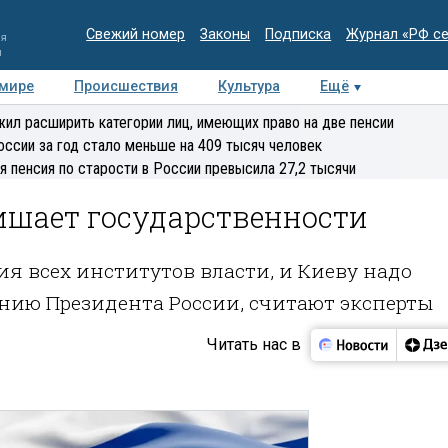
Свежий номер
Законы
Подписка
Журнал «РФ с
ия
и
 мире
Происшествия
Культура
Ещё
Медиацентр
Интервью
Колумнисты
Делова
ил расширить категории лиц, имеющих право на две пенсии
эксперт
оссии за год стало меньше на 409 тысяч человек
я пенсия по старости в России превысила 27,2 тысячи
ишает государственности
ия всех институтов власти, и Киеву надо
нию Президента России, считают эксперты
Читать нас в