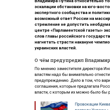
Владимира Путина относительно то
эскалации обстановки на юго-восто
экспертного сообщества и политико
возможный ответ России на массиро
стремление не допустить необдума
центре «Парламентской газеты» э
слов главы российского государств
нагнетать страсти накануне чемпион
украинских властей.
О чём предупредил Владими
По мнению заместителя директора Инс
властям надо бы внимательно отнести
предупреждению. Дело в том, что вар
соглашения, которые предлагала Росси
власти, с которым их можно было бы р
Провокации Киева