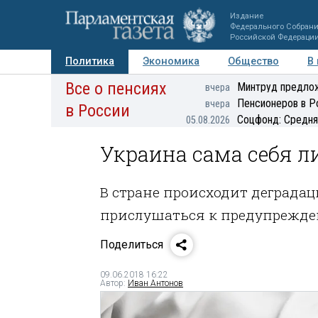
Издание
Федерального Собран
Российской Федераци
Политика
Экономика
Общество
В
Все о пенсиях
Фото
Авторы
Персоны
Мнения
Регионы
Минтруд предлож
вчера
Пенсионеров в Р
вчера
в России
Соцфонд: Средня
05.08.2026
Украина сама себя л
В стране происходит деградац
прислушаться к предупрежде
Поделиться
09.06.2018 16:22
Автор:
Иван Антонов