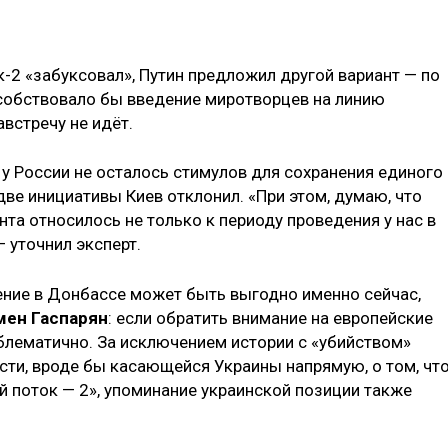
ск-2 «забуксовал», Путин предложил другой вариант — по
особствовало бы введение миротворцев на линию
австречу не идёт.
 у России не осталось стимулов для сохранения единого
две инициативы Киев отклонил. «При этом, думаю, что
та относилось не только к периоду проведения у нас в
 уточнил эксперт.
ение в Донбассе может быть выгодно именно сейчас,
мен Гаспарян
: если обратить внимание на европейские
облематично. За исключением истории с «убийством»
вости, вроде бы касающейся Украины напрямую, о том, чт
 поток — 2», упоминание украинской позиции также