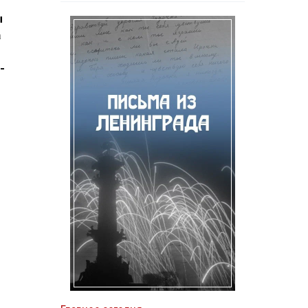
ы
а
-