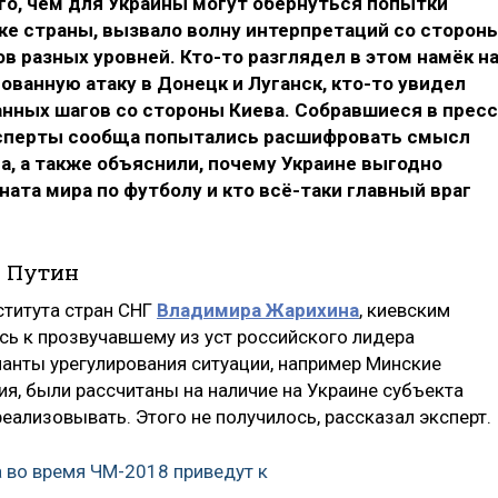
го, чем для Украины могут обернуться попытки
ке страны, вызвало волну интерпретаций со сторон
в разных уровней. Кто-то разглядел в этом намёк н
ванную атаку в Донецк и Луганск, кто-то увидел
нных шагов со стороны Киева. Собравшиеся в пресс
ксперты сообща попытались расшифровать смысл
а, а также объяснили, почему Украине выгодно
ата мира по футболу и кто всё-таки главный враг
р Путин
титута стран СНГ
Владимира Жарихина
, киевским
сь к прозвучавшему из уст российского лидера
ианты урегулирования ситуации, например Минские
я, были рассчитаны на наличие на Украине субъекта
еализовывать. Этого не получилось, рассказал эксперт.
 во время ЧМ-2018 приведут к