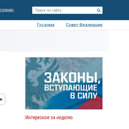
егодня»
Госдума
Совет Федерации
я
Авто
Недвижимость
Технологии
иза
Интересное за неделю