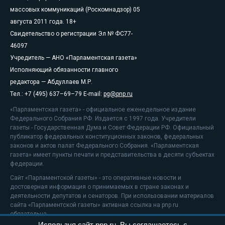
массовых коммуникаций (Роскомнадзор) 05
августа 2011 года. 18+
Свидетельство о регистрации Эл № ФС77-
46097
Учредитель — АНО «Парламентская газета»
Исполняющий обязанности главного
редактора — Абдуллаев М.Р.
Тел.: +7 (495) 637–69–79 E-mail:
pg@pnp.ru
«Парламентская газета» - официальное еженедельное издание
Федерального Собрания РФ. Издается с 1997 года. Учредители
газеты - Государственная Дума и Совет Федерации РФ. Официальный
публикатор федеральных конституционных законов, федеральных
законов и актов палат Федерального Собрания. «Парламентская
газета» имеет пункты печати и представительства в десяти субъектах
федерации.
Сайт «Парламентской газеты» - это оперативные новости и
достоверная информация о принимаемых в стране законах и
деятельности депутатов и сенаторов. При использовании материалов
сайта «Парламентской газеты» активная ссылка на pnp.ru
обязательна.
Используя сайт pnp.ru, Вы соглашаетесь с