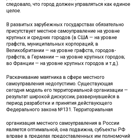
следовало, что город должен управляться как единое
целое.
В развитых зарубежных государствах обязательно
при­сутствует местное самоуправление на уровне
крупных и средних городов (в США — на уровне
графств, муниципаль­ных корпораций; в
Великобритании — на уровне графств, городов-
графств; в Германии — на уровне крупных городов;
во Франции — на уровне крупных городов и т.д.).
Раскачивание маятника в сфере местного
самоуправле­ния недопустимо. Существующая
сегодня модель его тер­риториальной организации —
результат широкой дискус­сии, развернувшейся в
период разработки и принятия дей­ствующего
Федерального закона №131. Территориальная
организация местного самоуправления в России
является оптимальной, она подвижна, субъекты РФ
вправе в преде­лах предоставленных им полномочий