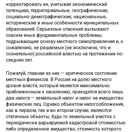
корректировать ее, учитывая экономический
потенциал, территориальные, гео­графические,
социально-демографические, национальные,
исторические и иные особенности муниципальных
образо­ваний. Серьезные опасения вызывают
совсем иные фунда­ментальные проблемы,
подрывающие основу местного са­моуправления и, к
сожалению, не решаемые (не исключено, что и
сознательно) российской властью на протяжении по­
следних лет.
Пожалуй, главная из них — критическое состояние
мест­ных финансов. В России на долю местного
уровня власти, который является максимально
приближенным к населе­нию, приходится всего лишь
два налога — земельный налог и налог на имущество
физических лиц. Однако объектом налогообложения,
как в первом, так и во втором случае, являются
статичные объекты, будь то земельный участок с
периодически варьируемой кадастровой стоимостью
ли­бо определенное имущество, стоимость которого