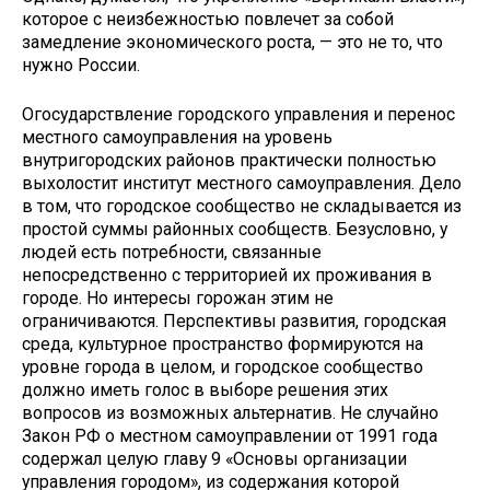
которое с неиз­бежностью повлечет за собой
замедление экономического роста, — это не то, что
нужно России.
Огосударствление городского управления и перенос
мест­ного самоуправления на уровень
внутригородских районов практически полностью
выхолостит институт местного само­управления. Дело
в том, что городское сообщество не скла­дывается из
простой суммы районных сообществ. Безуслов­но, у
людей есть потребности, связанные
непосредственно с территорией их проживания в
городе. Но интересы горожан этим не
ограничиваются. Перспективы развития, городская
среда, культурное пространство формируются на
уровне го­рода в целом, и городское сообщество
должно иметь голос в выборе решения этих
вопросов из возможных альтернатив. Не случайно
Закон РФ о местном самоуправлении от 1991 года
содержал целую главу 9 «Основы организации
управле­ния городом», из содержания которой