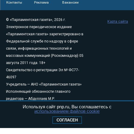
Контакты
Реклама
Вакансии
© «Парламентская газета», 2026 г.
Карта сайта
Электронное периодическое издание
«Парламентская газета» зарегистрировано в
Федеральной службе по надзору в сфере
связи, информационных технологий и
массовых коммуникаций (Роскомнадзор) 05
августа 2011 года. 18+
Свидетельство о регистрации Эл № ФС77-
46097
Учредитель — АНО «Парламентская газета»
Исполняющий обязанности главного
редактора — Абдуллаев М.Р.
Тел.: +7 (495) 637–69–79 E-mail:
pg@pnp.ru
Используя сайт pnp.ru, Вы соглашаетесь с
использованием файлов cookie
«Парламентская газета» - официальное еженедельное издание
СОГЛАСЕН
Федерального Собрания РФ. Издается с 1997 года. Учредители
газеты - Государственная Дума и Совет Федерации РФ. Официальный
публикатор федеральных конституционных законов, федеральных