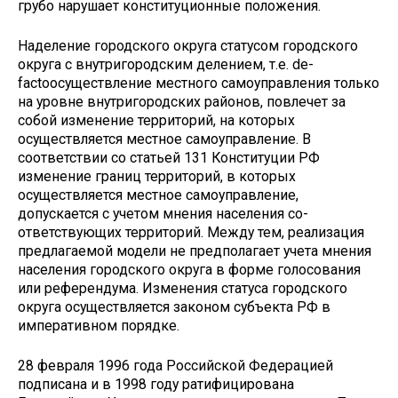
грубо нарушает конституционные положения.
Наделение городского округа статусом городского
окру­га с внутригородским делением, т.е.
de
-
facto
осуществление местного самоуправления только
на уровне внутригород­ских районов, повлечет за
собой изменение территорий, на которых
осуществляется местное самоуправление. В
соответствии со статьей 131 Конституции РФ
изменение границ территорий, в которых
осуществляется местное са­моуправление,
допускается с учетом мнения населения со­
ответствующих территорий. Между тем, реализация
пред­лагаемой модели не предполагает учета мнения
населения городского округа в форме голосования
или референдума. Изменения статуса городского
округа осуществляется за­коном субъекта РФ в
императивном порядке.
28 февраля 1996 года Российской Федерацией
подпи­сана и в 1998 году ратифицирована