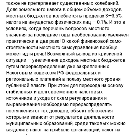
также не претерпевает суще­ственных колебаний.
Доля земельного налога в общем объеме доходов
местных бюджетов колеблется в пределах 3—3,5%,
налога на имущество физических лиц — 0,1%. И это в
условиях, когда перечень во­просов местного
значения за последние годы необоснованно увеличен
практиче­ски в два раза! О какой финансовой само­
стоятельности местного самоуправления вообще
может идти речь! Возможный выход из кризисной
ситуации — увели­чение доходов местных бюджетов
путем перераспределения уже закрепленных
Налоговым кодексом РФ федеральных и
региональных платежей в пользу местно­го уровня
публичной власти. При этом для перехода на ос­нову
стабильных и долговременных налоговых
источников и ухода от схем регулирования и
выравнивания необходи­мо перераспределять
поступления от тех доходов, объект обложения
которыми зависит от результатов деятельности
муниципальных образований, среди таковых можно
вы­делить налог на прибыль организаций, налог на