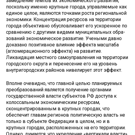
замедление темпов их экономического развития,
поскольку именно крупные города, управляемые как
единое целое, являются точками роста региональной
экономики. Концентрация ресурсов на территории
города объективно обусловливает его ускорен­ное по
сравнению с другими видами муниципальных обра­
зований экономическое развитие. Учеными давно
доказано позитивное влияние эффекта масштаба
(агломерационного эффекта) на развитие.
Ликвидация местного самоуправле­ния на территории
городского округа и перенесение его на уровень
внутригородских районов нивелирует этот эффект.
Вполне очевидно, что главной целью планируемых
пре­образований является получение органами
государствен­ной власти субъектов РФ доступа к
колоссальным эконо­мическим ресурсам,
сконцентрированным в крупных горо­дах, что
обеспечит главам регионов политическую власть не
только в субъекте Федерации в целом, но и в
крупных городах, расположенных на его территории.
Однако, дума­ется, что укрепление «вертикали власти»,