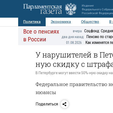
Издание
Федерального Собран
Российской Федераци
Политика
Экономика
Общество
В
Все о пенсиях
Фото
Авторы
Персоны
Мнения
Регионы
Соцфонд: Средня
вчера
Пенсию по стар
два дня назад
в России
Как изменятся п
01.08.2026
У нарушителей в Пет
ную скидку с штраф
В Петербурге могут ввести 50%-ную скидку н
Федеральное правительство н
нюансы
Поделиться