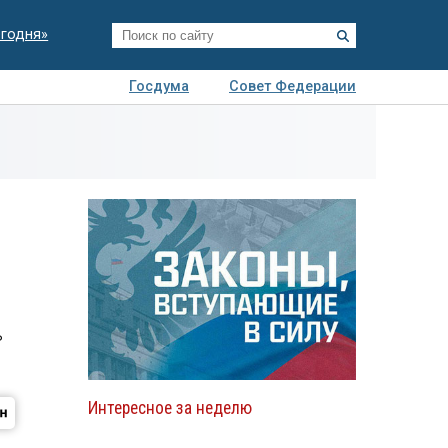
егодня»
Госдума
Совет Федерации
я
Авто
Недвижимость
Технологии
иза
-
ь
Интересное за неделю