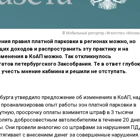
© Мобильный репортер /Агентство «Москв
ния правил платной парковки в регионах можно, но
х доходов и распространить эту практику и на
зменения в КоАП можно. Так откликнулось
атов петербургского Заксобрания. Те в ответ глубо
учесть мнение кабмина и решили не отступать.
рбурга утвердило предложение об изменениях в КоАП, на
 проанализировав опыт работы зон платной парковки в
утную, просрочку оплаты взимается штраф в 3 тысячи
зволять добросовестным автолюбителям в течение 20 дне
мы. Они провели аналогию со штрафами за нарушения ПД
затягивает с внесением денег за совершенные нарушения.