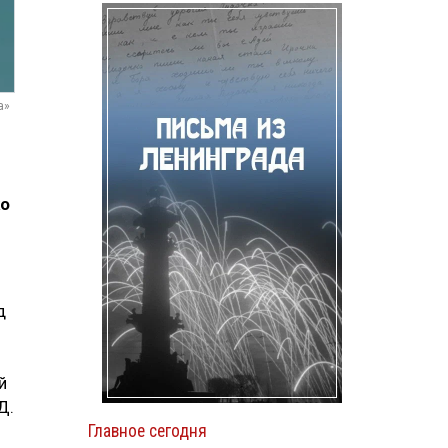
а»
ко
д
й
Д.
Главное сегодня