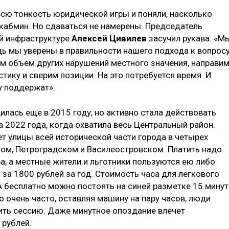
всю тонкость юридической игры и поняли, насколько
кабмин. Но сдаваться не намерены. Председатель
ой инфраструктуре
Алексей Цивилев
засучил рукава: «М
 мы уверены в правильности нашего подхода к вопросу
м объем других нарушений местного значения, направи
тику и сверим позиции. На это потребуется время. И
у поддержат».
илась еще в 2015 году, но активно стала действовать
 2022 года, когда охватила весь Центральный район.
т улицы всей исторической части города в четырех
ком, Петроградском и Василеостровском. Платить надо
ера, а местные жители и льготники пользуются ею либо
за 1800 рублей за год. Стоимость часа для легкового
А бесплатно можно постоять на синей разметке 15 минут
Но очень часто, оставляя машину на пару часов, люди
ить сессию. Даже минутное опоздание влечет
 рублей.