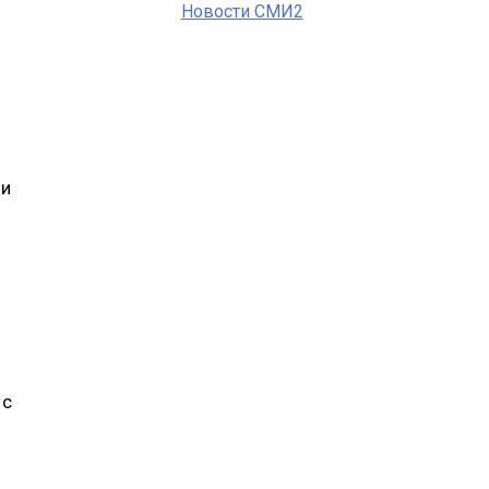
Новости СМИ2
чи
 с