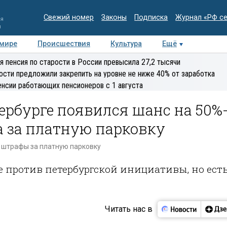
Свежий номер
Законы
Подписка
Журнал «РФ с
ия
и
 мире
Происшествия
Культура
Ещё
Медиацентр
Интервью
Колумнисты
Делова
я пенсия по старости в России превысила 27,2 тысячи
эксперт
ости предложили закрепить на уровне не ниже 40% от заработка
енсии работающих пенсионеров с 1 августа
ербурге появился шанс на 50%
а за платную парковку
а штрафы за платную парковку
е против петербургской инициативы, но ест
Читать нас в