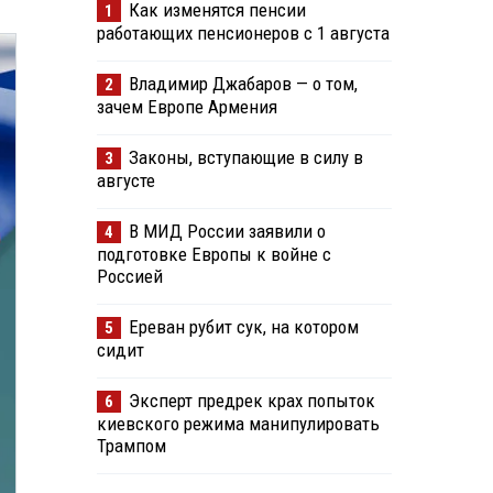
Как изменятся пенсии
1
работающих пенсионеров с 1 августа
Владимир Джабаров — о том,
2
зачем Европе Армения
Законы, вступающие в силу в
3
августе
В МИД России заявили о
4
подготовке Европы к войне с
Россией
Ереван рубит сук, на котором
5
сидит
Эксперт предрек крах попыток
6
киевского режима манипулировать
Трампом