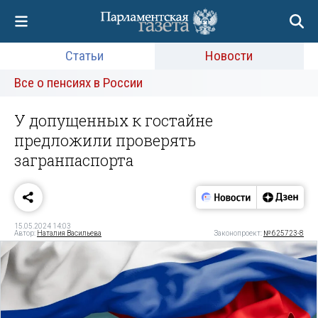
Статьи
Новости
Все о пенсиях в России
У допущенных к гостайне
предложили проверять
загранпаспорта
15.05.2024 14:03
Автор:
Наталия Васильева
Законопроект:
№ 625723-8