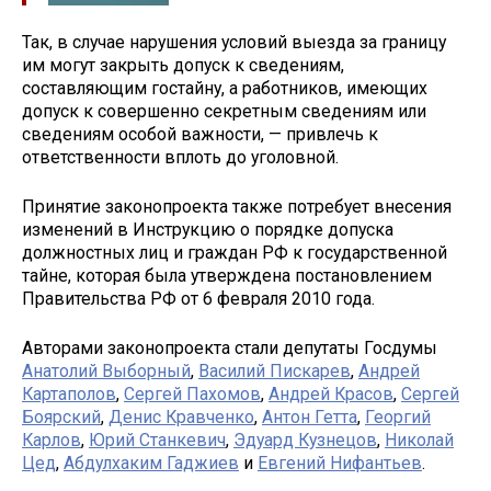
Так, в случае нарушения условий выезда за границу
им могут закрыть допуск к сведениям,
составляющим гостайну, а работников, имеющих
допуск к совершенно секретным сведениям или
сведениям особой важности, — привлечь к
ответственности вплоть до уголовной.
Принятие законопроекта также потребует внесения
изменений в Инструкцию о порядке допуска
должностных лиц и граждан РФ к государственной
тайне, которая была утверждена постановлением
Правительства РФ от 6 февраля 2010 года.
Авторами законопроекта стали депутаты Госдумы
Анатолий Выборный
,
Василий Пискарев
,
Андрей
Картаполов
,
Сергей Пахомов
,
Андрей Красов
,
Сергей
Боярский
,
Денис Кравченко
,
Антон Гетта
,
Георгий
Карлов
,
Юрий Станкевич
,
Эдуард Кузнецов
,
Николай
Цед
,
Абдулхаким Гаджиев
и
Евгений Нифантьев
.