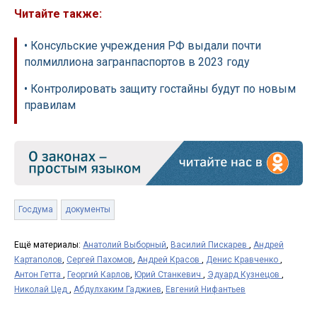
Читайте также:
• Консульские учреждения РФ выдали почти
полмиллиона загранпаспортов в 2023 году
• Контролировать защиту гостайны будут по новым
правилам
Госдума
документы
Ещё материалы:
Анатолий Выборный
,
Василий Пискарев
,
Андрей
Картаполов
,
Сергей Пахомов
,
Андрей Красов
,
Денис Кравченко
,
Антон Гетта
,
Георгий Карлов
,
Юрий Станкевич
,
Эдуард Кузнецов
,
Николай Цед
,
Абдулхаким Гаджиев
,
Евгений Нифантьев