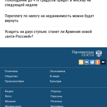
следующей неделе
Переплату по налогу на недвижимость можно будет
вернуть
Усидеть на двух стульях: станет ли Армения новой
«анти-Россией»?
Политика
Экономика
Общество
В мире
Происшествия
Культура
Видео
Опросы
Фото
Персоны
Мнения
Регионы
Медиацентр
Интервью