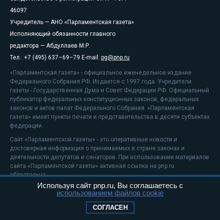
46097
Учредитель — АНО «Парламентская газета»
Исполняющий обязанности главного
редактора — Абдуллаев М.Р.
Тел.: +7 (495) 637–69–79 E-mail:
pg@pnp.ru
«Парламентская газета» - официальное еженедельное издание
Федерального Собрания РФ. Издается с 1997 года. Учредители
газеты - Государственная Дума и Совет Федерации РФ. Официальный
публикатор федеральных конституционных законов, федеральных
законов и актов палат Федерального Собрания. «Парламентская
газета» имеет пункты печати и представительства в десяти субъектах
федерации.
Сайт «Парламентской газеты» - это оперативные новости и
достоверная информация о принимаемых в стране законах и
деятельности депутатов и сенаторов. При использовании материалов
сайта «Парламентской газеты» активная ссылка на pnp.ru
обязательна.
Используя сайт pnp.ru, Вы соглашаетесь с
На информационном ресурсе применяются
рекомендательные
использованием файлов cookie
технологии
Положение о защите персональных данных
СОГЛАСЕН