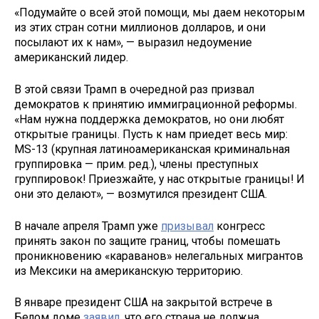
«Подумайте о всей этой помощи, мы даем некоторым
из этих стран сотни миллионов долларов, и они
посылают их к нам», — выразил недоумение
американский лидер.
В этой связи Трамп в очередной раз призвал
демократов к принятию иммиграционной реформы.
«Нам нужна поддержка демократов, но они любят
открытые границы. Пусть к нам приедет весь мир:
MS-13 (крупная латиноамериканская криминальная
группировка — прим. ред.), члены преступных
группировок! Приезжайте, у нас открытые границы! И
они это делают», — возмутился президент США.
В начале апреля Трамп уже
призывал
конгресс
принять закон по защите границ, чтобы помешать
проникновению «караванов» нелегальных мигрантов
из Мексики на американскую территорию.
В январе президент США на закрытой встрече в
Белом доме
заявил
, что его страна не должна