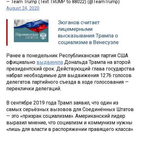
— Team Trump (Text TRUMP to 88022) (@TeamTrump)
August 24, 2020
Зюганов считает
лицемерными
высказывания Трампа о
социализме в Венесуэле
Ранее в понедельник Республиканская партия США
официально
выдвинула
Дональда Трампа на второй
президентский срок. Действующий глава государства
набрал необходимые для выдвижения 1276 голосов
делегатов партийного съезда в ходе голосования —
переклички делегаций.
В сентябре 2019 года Трамп заявил, что один из
самых серьёзных вызовов для Соединённых Штатов
— это «призрак социализма». Американский лидер
выразил мнение, что социализм и коммунизм нужны
«лишь для власти в распоряжении правящего класса».