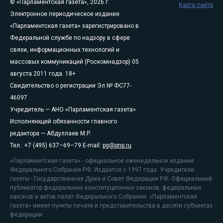
© «Парламентская газета», 2026 г.
Карта сайта
Электронное периодическое издание
«Парламентская газета» зарегистрировано в
Федеральной службе по надзору в сфере
связи, информационных технологий и
массовых коммуникаций (Роскомнадзор) 05
августа 2011 года. 18+
Свидетельство о регистрации Эл № ФС77-
46097
Учредитель — АНО «Парламентская газета»
Исполняющий обязанности главного
редактора — Абдуллаев М.Р.
Тел.: +7 (495) 637–69–79 E-mail:
pg@pnp.ru
«Парламентская газета» - официальное еженедельное издание
Федерального Собрания РФ. Издается с 1997 года. Учредители
газеты - Государственная Дума и Совет Федерации РФ. Официальный
публикатор федеральных конституционных законов, федеральных
законов и актов палат Федерального Собрания. «Парламентская
газета» имеет пункты печати и представительства в десяти субъектах
федерации.