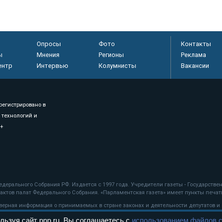
Опросы
Фото
Контакты
ы
Мнения
Регионы
Реклама
ентр
Интервью
Колумнисты
Вакансии
регистрировано в
 технологий и
8+
.
дерального Собрания РФ. Издается с 1997 года. Учредители газеты - Государств
ктов палат Федерального Собрания. «Парламентская газета» имеет пункты печати
оверная информация о принимаемых в стране законах и деятельности депутатов и
льзуя сайт pnp.ru, Вы соглашаетесь с
использованием файлов c