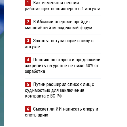
Как изменятся пенсии
1
работающих пенсионеров с 1 августа
В Абхазии впервые пройдёт
2
масштабный молодёжный форум
Законы, вступающие в силу в
3
августе
Пенсию по старости предложили
4
закрепить на уровне не ниже 40% от
заработка
Путин расширил список лиц с
5
судимостью для заключения
контракта с ВС РФ
Сможет ли ИИ написать оперу и
6
спеть арию