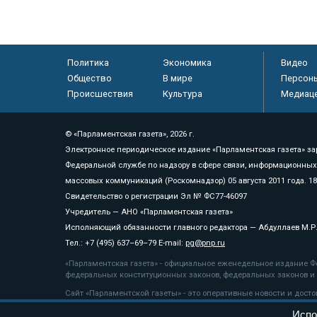
Политика
Экономика
Видео
Общество
В мире
Персон
Происшествия
Культура
Медиац
© «Парламентская газета», 2026 г.
Электронное периодическое издание «Парламентская газета» за
Федеральной службе по надзору в сфере связи, информационных
массовых коммуникаций (Роскомнадзор) 05 августа 2011 года. 1
Свидетельство о регистрации Эл № ФС77-46097
Учредитель — АНО «Парламентская газета»
Исполняющий обязанности главного редактора — Абдуллаев М.Р
Тел.: +7 (495) 637–69–79 E-mail:
pg@pnp.ru
«Парламентская газета» - официальное еженедельное издание Фе
федеральных конституционных законов, федеральных законов и а
Сайт «Парламентской газеты» - это оперативные новости и дост
«Парламентской газеты» активная ссылка на pnp.ru обязательна.
Испо