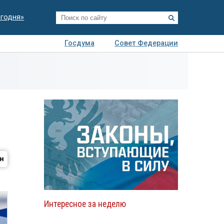
егодня»
Госдума
Совет Федерации
я
Авто
Недвижимость
Технологии
иза
Интересное за неделю