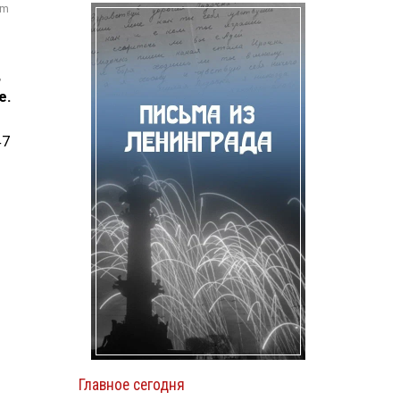
om
,
e.
47
Главное сегодня