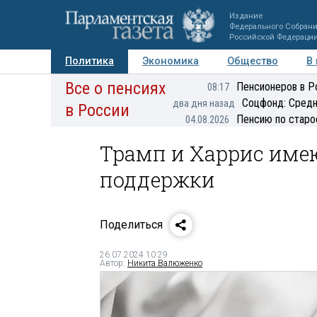
Издание
Федерального Собран
Российской Федераци
Политика
Экономика
Общество
В
Все о пенсиях
Фото
Авторы
Персоны
Мнения
Регионы
Пенсионеров в Р
08:17
Соцфонд: Средн
два дня назад
в России
Пенсию по старо
04.08.2026
Трамп и Харрис име
поддержки
Поделиться
26.07.2024 10:29
Автор:
Никита Валюженко