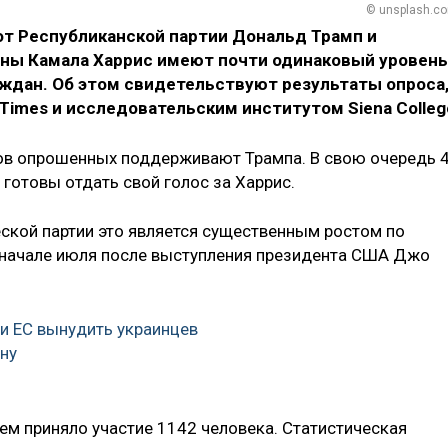
© unsplash.c
от Республиканской партии Дональд Трамп и
ны Камала Харрис имеют почти одинаковый уровень
ждан. Об этом свидетельствуют результаты опроса
 Times и исследовательским институтом Siena Colleg
тов опрошенных поддерживают Трампа. В свою очередь 
 готовы отдать свой голос за Харрис.
еской партии это является существенным ростом по
 начале июля после выступления президента США Джо
и ЕС вынудить украинцев
ину
нем приняло участие 1142 человека. Статистическая