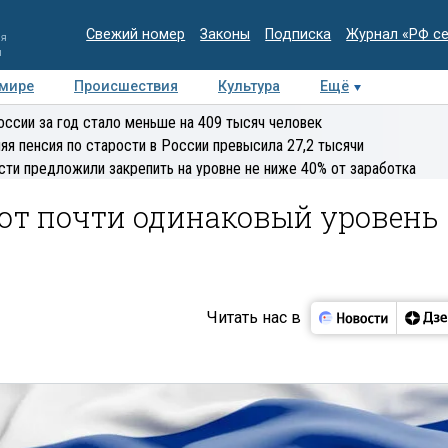
Свежий номер
Законы
Подписка
Журнал «РФ с
ия
и
 мире
Происшествия
Культура
Ещё
Медиацентр
Интервью
Колумнисты
Делова
оссии за год стало меньше на 409 тысяч человек
эксперт
яя пенсия по старости в России превысила 27,2 тысячи
сти предложили закрепить на уровне не ниже 40% от заработка
ют почти одинаковый уровень
Читать нас в