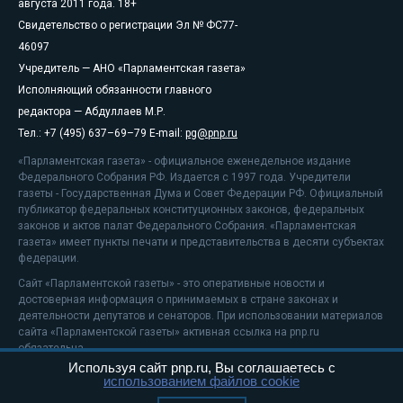
августа 2011 года. 18+
Свидетельство о регистрации Эл № ФС77-
46097
Учредитель — АНО «Парламентская газета»
Исполняющий обязанности главного
редактора — Абдуллаев М.Р.
Тел.: +7 (495) 637–69–79 E-mail:
pg@pnp.ru
«Парламентская газета» - официальное еженедельное издание
Федерального Собрания РФ. Издается с 1997 года. Учредители
газеты - Государственная Дума и Совет Федерации РФ. Официальный
публикатор федеральных конституционных законов, федеральных
законов и актов палат Федерального Собрания. «Парламентская
газета» имеет пункты печати и представительства в десяти субъектах
федерации.
Сайт «Парламентской газеты» - это оперативные новости и
достоверная информация о принимаемых в стране законах и
деятельности депутатов и сенаторов. При использовании материалов
сайта «Парламентской газеты» активная ссылка на pnp.ru
обязательна.
Используя сайт pnp.ru, Вы соглашаетесь с
На информационном ресурсе применяются
рекомендательные
использованием файлов cookie
технологии