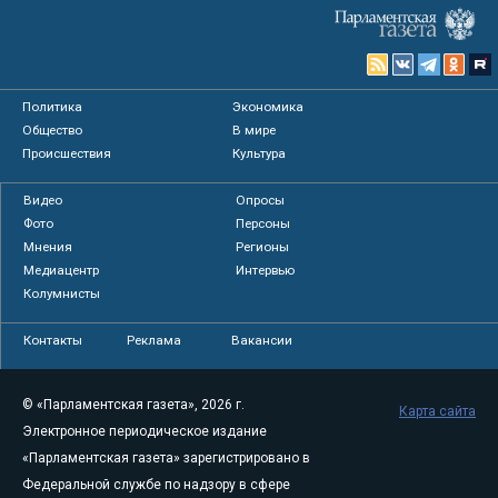
Политика
Экономика
Общество
В мире
Происшествия
Культура
Видео
Опросы
Фото
Персоны
Мнения
Регионы
Медиацентр
Интервью
Колумнисты
Контакты
Реклама
Вакансии
© «Парламентская газета», 2026 г.
Карта сайта
Электронное периодическое издание
«Парламентская газета» зарегистрировано в
Федеральной службе по надзору в сфере