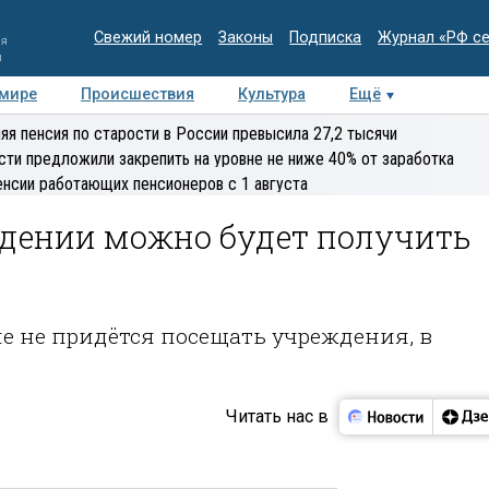
Свежий номер
Законы
Подписка
Журнал «РФ с
ия
и
 мире
Происшествия
Культура
Ещё
Медиацентр
Интервью
Колумнисты
Делова
яя пенсия по старости в России превысила 27,2 тысячи
эксперт
сти предложили закрепить на уровне не ниже 40% от заработка
енсии работающих пенсионеров с 1 августа
ждении можно будет получить
 не придётся посещать учреждения, в
Читать нас в