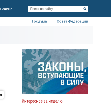
егодня»
Госдума
Совет Федерации
я
Авто
Недвижимость
Технологии
иза
Интересное за неделю