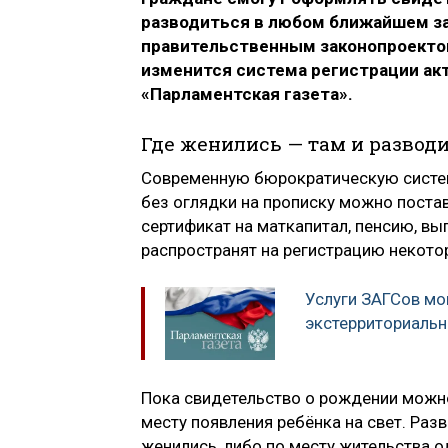
разводиться в любом ближайшем з
правительственным законопроектом
изменится система регистрации ак
«Парламентская газета».
Где женились — там и разводи
Современную бюрократическую систем
без оглядки на прописку можно постав
сертификат на маткапитал, пенсию, вып
распространят на регистрацию некото
Услуги ЗАГСов мо
экстерриториаль
Пока свидетельство о рождении можно
месту появления ребёнка на свет. Разв
женились, либо по месту жительства о