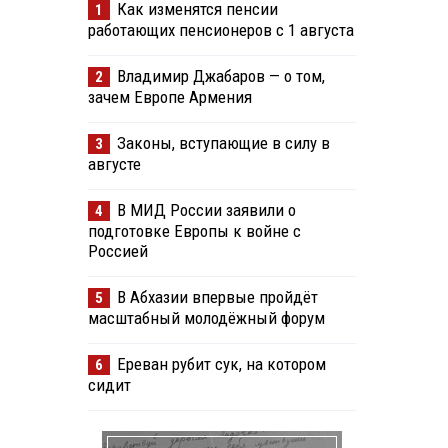
Как изменятся пенсии
1
работающих пенсионеров с 1 августа
Владимир Джабаров — о том,
2
зачем Европе Армения
Законы, вступающие в силу в
3
августе
В МИД России заявили о
4
подготовке Европы к войне с
Россией
В Абхазии впервые пройдёт
5
масштабный молодёжный форум
Ереван рубит сук, на котором
6
сидит
е