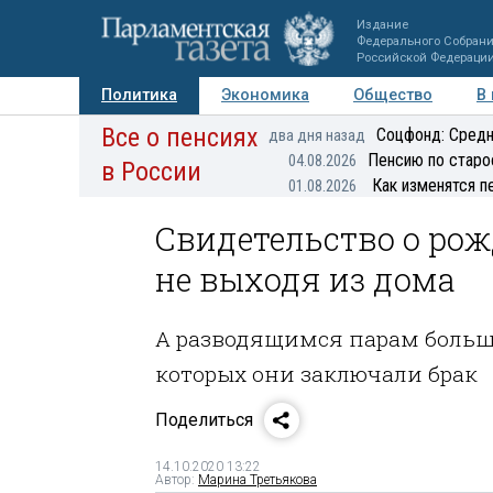
Издание
Федерального Собран
Российской Федераци
Политика
Экономика
Общество
В
Все о пенсиях
Фото
Авторы
Персоны
Мнения
Регионы
Соцфонд: Средн
два дня назад
Пенсию по старо
04.08.2026
в России
Как изменятся п
01.08.2026
Свидетельство о ро
не выходя из дома
А разводящимся парам больше
которых они заключали брак
Поделиться
14.10.2020 13:22
Автор:
Марина Третьякова