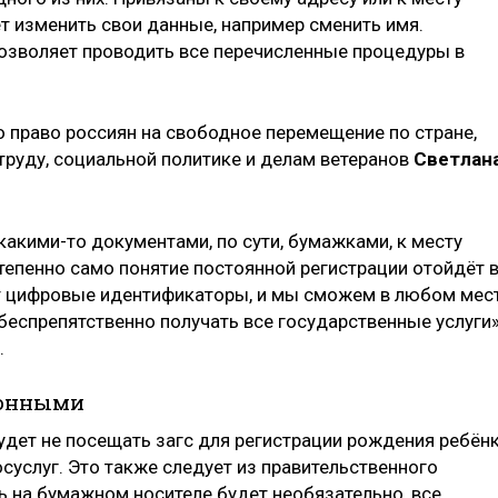
ет изменить свои данные, например сменить имя.
озволяет проводить все перечисленные процедуры в
о право россиян на свободное перемещение по стране,
труду, социальной политике и делам ветеранов
Светлан
акими-то документами, по сути, бумажками, к месту
тепенно само понятие постоянной регистрации отойдёт 
дут цифровые идентификаторы, и мы сможем в любом мес
 беспрепятственно получать все государственные услуги»
.
ронными
ет не посещать загс для регистрации рождения ребён
осуслуг. Это также следует из правительственного
ь на бумажном носителе будет необязательно, все