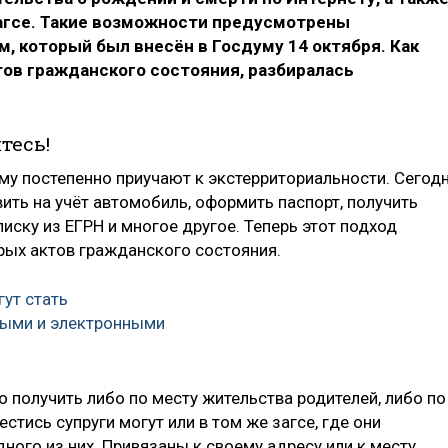
агсе. Такие возможности предусмотрены
, который был внесён в Госдуму 14 октября. Как
тов гражданского состояния, разбиралась
тесь!
у постепенно приучают к экстерриториальности. Сегод
ить на учёт автомобиль, оформить паспорт, получить
иску из ЕГРН и многое другое. Теперь этот подход
рых актов гражданского состояния.
гут стать
ными и электронными
 получить либо по месту жительства родителей, либо по
естись супруги могут или в том же загсе, где они
дного из них. Привязаны к своему адресу или к месту