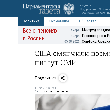
Издание
Федерального Собран
Российской Федераци
Политика
Экономика
Общество
В
Все о пенсиях
Фото
Авторы
Персоны
Мнения
Регионы
Минтруд предлож
вчера
Пенсионеров в Р
вчера
в России
Соцфонд: Средня
05.08.2026
США смягчили возмо
пишут СМИ
Поделиться
15.02.2019 09:15
Автор:
Дарья Рыночнова