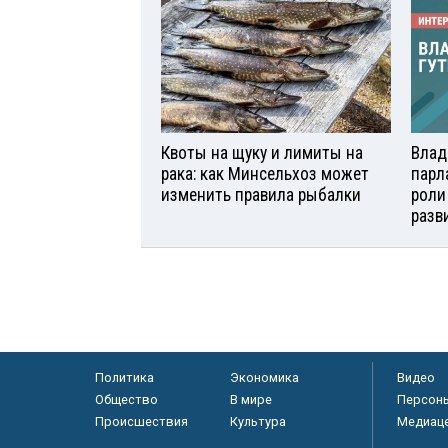
Квоты на щуку и лимиты на
Влад
рака: как Минсельхоз может
парл
изменить правила рыбалки
роли
разв
Политика
Экономика
Видео
Общество
В мире
Персон
Происшествия
Культура
Медиац