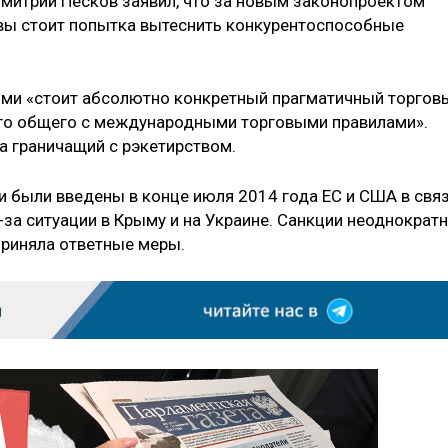
митрий Песков заявил, что за новым законопроектом
вы стоит попытка вытеснить конкурентоспособные
ями «стоит абсолютно конкретный прагматичный торгов
его общего с международными торговыми правилами».
да граничащий с рэкетирством.
и были введены в конце июля 2014 года ЕС и США в свя
за ситуации в Крыму и на Украине. Санкции неоднократ
приняла ответные меры.