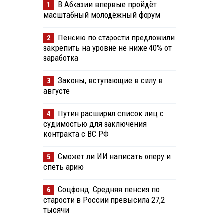
В Абхазии впервые пройдёт
1
масштабный молодёжный форум
Пенсию по старости предложили
2
закрепить на уровне не ниже 40% от
заработка
Законы, вступающие в силу в
3
августе
Путин расширил список лиц с
4
судимостью для заключения
контракта с ВС РФ
Сможет ли ИИ написать оперу и
5
спеть арию
Соцфонд: Средняя пенсия по
6
старости в России превысила 27,2
тысячи