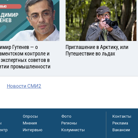
имир Гутенев — о
Приглашение в Арктику, или
аментском контроле и
Путешествие во льдах
 экспертных советов в
итии промышленности
Новости СМИ2
Опросы
Фото
Контакты
ы
Мнения
Регионы
Реклама
ентр
Интервью
Колумнисты
Вакансии