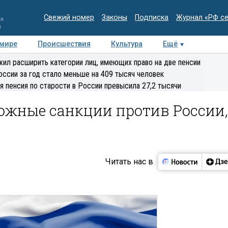
Свежий номер
Законы
Подписка
Журнал «РФ с
ия
и
 мире
Происшествия
Культура
Ещё
Медиацентр
Интервью
Колумнисты
Делова
ил расширить категории лиц, имеющих право на две пенсии
эксперт
оссии за год стало меньше на 409 тысяч человек
я пенсия по старости в России превысила 27,2 тысячи
жные санкции против России,
Читать нас в