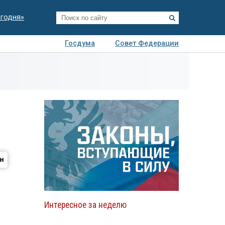
егодня»
Госдума
Совет Федерации
я
Авто
Недвижимость
Технологии
иза
Интересное за неделю