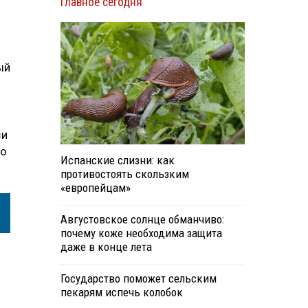
Главное сегодня
ый
зи
но
Испанские слизни: как
противостоять скользким
«европейцам»
Августовское солнце обманчиво:
почему коже необходима защита
даже в конце лета
Государство поможет сельским
пекарям испечь колобок