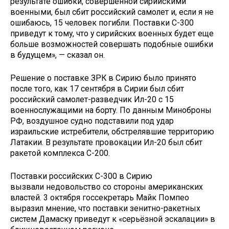
результате ошибки, совершенной сирийскими
военными, был сбит российский самолет и, если я не
ошибаюсь, 15 человек погибли. Поставки С-300
приведут к тому, что у сирийских военных будет еще
больше возможностей совершать подобные ошибки
в будущем», — сказал он.
Решение о поставке ЗРК в Сирию было принято
после того, как 17 сентября в Сирии был сбит
российский самолет-разведчик Ил-20 с 15
военнослужащими на борту. По данным Миноброны
РФ, воздушное судно подставили под удар
израильские истребители, обстрелявшие территорию
Латакии. В результате провокации Ил-20 был сбит
ракетой комплекса С-200.
Поставки российских С-300 в Сирию
вызвали недовольство со стороны американских
властей. 3 октября госсекретарь Майк Помпео
выразил мнение, что поставки зенитно-ракетных
систем Дамаску приведут к «серьёзной эскалации» в