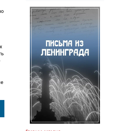
но
х
ть
е
ые