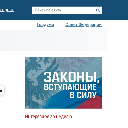
егодня»
Госдума
Совет Федерации
я
Авто
Недвижимость
Технологии
иза
Интересное за неделю