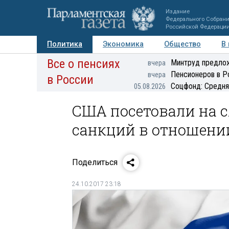
Издание
Федерального Собран
Российской Федераци
Политика
Экономика
Общество
В
Все о пенсиях
Фото
Авторы
Персоны
Мнения
Регионы
Минтруд предлож
вчера
Пенсионеров в Р
вчера
в России
Соцфонд: Средня
05.08.2026
США посетовали на 
санкций в отношени
Поделиться
24.10.2017 23:18