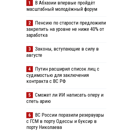
В Абхазии впервые пройдёт
1
масштабный молодёжный форум
Пенсию по старости предложили
2
закрепить на уровне не ниже 40% от
заработка
Законы, вступающие в силу в
3
августе
Путин расширил список лиц с
4
судимостью для заключения
контракта с ВС РФ
Сможет ли ИИ написать оперу и
5
спеть арию
ВС России поразили резервуары
6
с ГСМ в порту Одессы и буксир в
порту Николаева