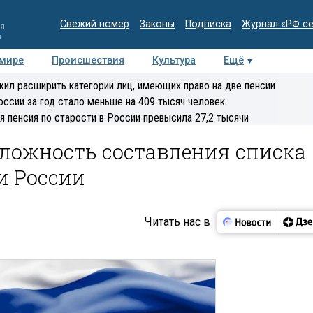
Свежий номер
Законы
Подписка
Журнал «РФ с
ия
и
 мире
Происшествия
Культура
Ещё
Медиацентр
Интервью
Колумнисты
Делова
ил расширить категории лиц, имеющих право на две пенсии
эксперт
оссии за год стало меньше на 409 тысяч человек
я пенсия по старости в России превысила 27,2 тысячи
сложность составления списка
и России
Читать нас в