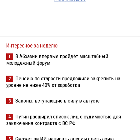
Интересное за неделю
В Абхазии впервые пройдёт масштабный
1
молодёжный форум
Пенсию по старости предложили закрепить на
2
уровне не ниже 40% от заработка
Законы, вступающие в силу в августе
3
Путин расширил список лиц с судимостью для
4
заключения контракта с ВС РФ
Сможет ли ИИ написать оперу и спеть арию
5