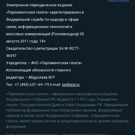
Электронное периодическое издание
«Парламентская газета» зарегистрировано в
Федеральной службе по надзору в сфере
связи, информационных технологий и
массовых коммуникаций (Роскомнадзор) 05
августа 2011 года. 18+
Свидетельство о регистрации Эл № ФС77-
46097
Учредитель — АНО «Парламентская газета»
Исполняющий обязанности главного
редактора — Абдуллаев М.Р.
Тел.: +7 (495) 637–69–79 E-mail:
pg@pnp.ru
«Парламентская газета» - официальное еженедельное издание
Федерального Собрания РФ. Издается с 1997 года. Учредители
газеты - Государственная Дума и Совет Федерации РФ. Официальный
публикатор федеральных конституционных законов, федеральных
законов и актов палат Федерального Собрания. «Парламентская
газета» имеет пункты печати и представительства в десяти субъектах
федерации.
Сайт «Парламентской газеты» - это оперативные новости и