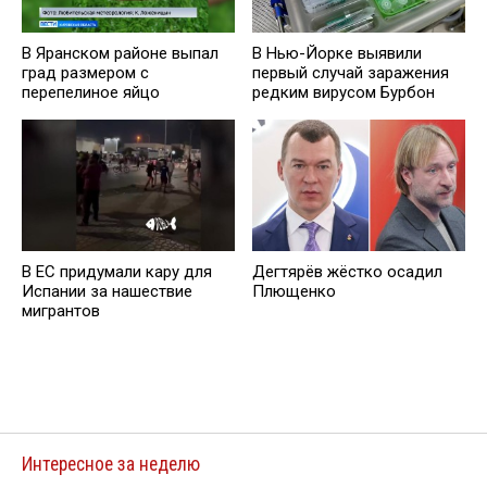
В Яранском районе выпал
В Нью-Йорке выявили
град размером с
первый случай заражения
перепелиное яйцо
редким вирусом Бурбон
В ЕС придумали кару для
Дегтярёв жёстко осадил
Испании за нашествие
Плющенко
мигрантов
Интересное за неделю