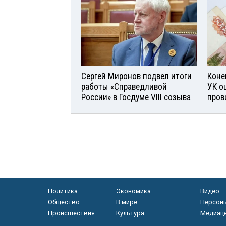
Сергей Миронов подвел итоги
Коне
работы «Справедливой
УК о
России» в Госдуме VIII созыва
пров
Политика
Экономика
Видео
Общество
В мире
Персон
Происшествия
Культура
Медиац