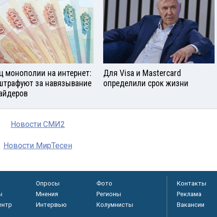
ц монополии на интернет:
Для Visа и Mastercard
штрафуют за навязывание
определили срок жизни
айдеров
Новости СМИ2
Новости МирТесен
Опросы
Фото
Контакты
ы
Мнения
Регионы
Реклама
ентр
Интервью
Колумнисты
Вакансии