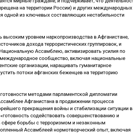
вятся мирные граждане, и подчёркивает, что деятельнос
рещена на территории России) и других международных
ся одной из ключевых составляющих нестабильности
ь высоким уровнем наркопроизводства в Афганистане,
сточников дохода террористических группировок, и
е Национальную Ассамблею, активизировать усилия по
ал международное сообщество, включая национальные
нтские организации, наращивать гуманитарное
пустить потоки афганских беженцев на территорию
о готовности методами парламентской дипломатии
ссамблее Афганистана в продвижении процесса
орейшего прекращения войны и стабилизации ситуации в
 «готовность содействовать совершенствованию и
в сфере борьбы с терроризмом и незаконным
акопленный Ассамблеей нормотворческий опыт, включая