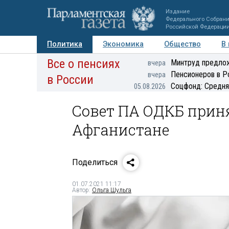
Издание
Федерального Собран
Российской Федераци
Политика
Экономика
Общество
В
Все о пенсиях
Фото
Авторы
Персоны
Мнения
Регионы
Минтруд предлож
вчера
Пенсионеров в Р
вчера
в России
Соцфонд: Средня
05.08.2026
Совет ПА ОДКБ приня
Афганистане
Поделиться
01.07.2021 11:17
Автор:
Ольга Шульга