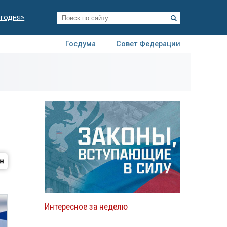
егодня»
Госдума
Совет Федерации
я
Авто
Недвижимость
Технологии
иза
Интересное за неделю