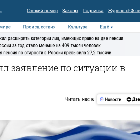
Свежий номер
Законы
Подписка
Журнал «РФ с
ия
и
 мире
Происшествия
Культура
Ещё
Медиацентр
Интервью
Колумнисты
Делова
ил расширить категории лиц, имеющих право на две пенсии
эксперт
оссии за год стало меньше на 409 тысяч человек
я пенсия по старости в России превысила 27,2 тысячи
л заявление по ситуации в
Читать нас в