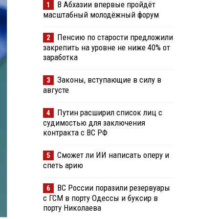
В Абхазии впервые пройдёт
1
масштабный молодёжный форум
Пенсию по старости предложили
2
закрепить на уровне не ниже 40% от
заработка
Законы, вступающие в силу в
3
августе
Путин расширил список лиц с
4
судимостью для заключения
контракта с ВС РФ
Сможет ли ИИ написать оперу и
5
спеть арию
ВС России поразили резервуары
6
с ГСМ в порту Одессы и буксир в
порту Николаева