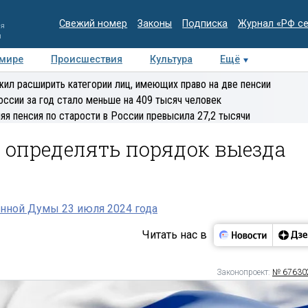
Свежий номер
Законы
Подписка
Журнал «РФ с
ия
и
 мире
Происшествия
Культура
Ещё
Медиацентр
Интервью
Колумнисты
Делова
ил расширить категории лиц, имеющих право на две пенсии
эксперт
оссии за год стало меньше на 409 тысяч человек
яя пенсия по старости в России превысила 27,2 тысячи
 определять порядок выезда
нной Думы 23 июля 2024 года
Читать нас в
Законопроект:
№ 67630