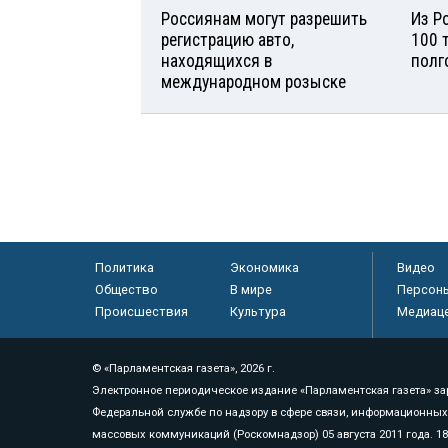
Россиянам могут разрешить
Из Р
регистрацию авто,
100 
находящихся в
полг
международном розыске
Политика
Экономика
Видео
Общество
В мире
Персон
Происшествия
Культура
Медиац
© «Парламентская газета», 2026 г.
Электронное периодическое издание «Парламентская газета» за
Федеральной службе по надзору в сфере связи, информационных
массовых коммуникаций (Роскомнадзор) 05 августа 2011 года. 1