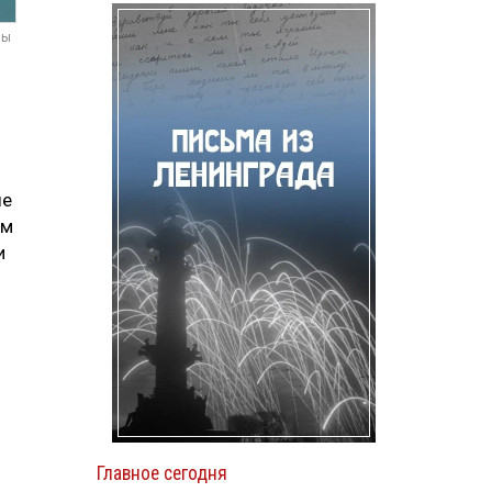
мы
ые
ом
и
Главное сегодня