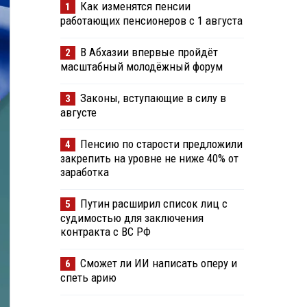
Как изменятся пенсии
1
работающих пенсионеров с 1 августа
В Абхазии впервые пройдёт
2
масштабный молодёжный форум
Законы, вступающие в силу в
3
августе
Пенсию по старости предложили
4
закрепить на уровне не ниже 40% от
заработка
Путин расширил список лиц с
5
судимостью для заключения
контракта с ВС РФ
Сможет ли ИИ написать оперу и
6
спеть арию