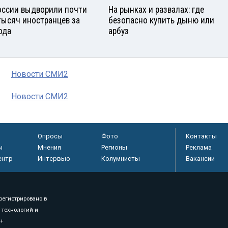
оссии выдворили почти
На рынках и развалах: где
тысяч иностранцев за
безопасно купить дыню или
ода
арбуз
Новости СМИ2
Новости СМИ2
Опросы
Фото
Контакты
ы
Мнения
Регионы
Реклама
ентр
Интервью
Колумнисты
Вакансии
регистрировано в
 технологий и
8+