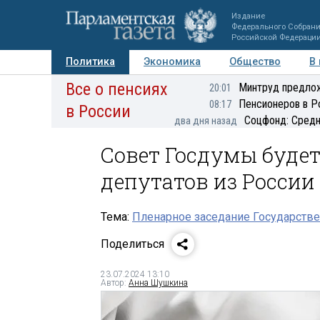
Издание
Федерального Собран
Российской Федераци
Политика
Экономика
Общество
В
Все о пенсиях
Фото
Авторы
Персоны
Мнения
Регионы
Минтруд предлож
20:01
Пенсионеров в Р
08:17
в России
Соцфонд: Средн
два дня назад
Совет Госдумы будет
депутатов из России
Тема:
Пленарное заседание Государстве
Поделиться
23.07.2024 13:10
Автор:
Анна Шушкина