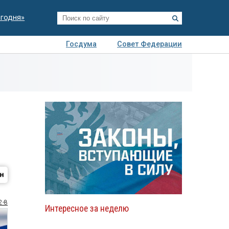
егодня»
Госдума
Совет Федерации
я
Авто
Недвижимость
Технологии
иза
2-8
Интересное за неделю