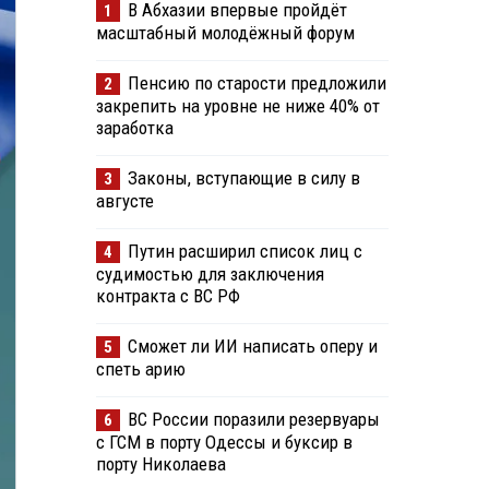
В Абхазии впервые пройдёт
1
масштабный молодёжный форум
Пенсию по старости предложили
2
закрепить на уровне не ниже 40% от
заработка
Законы, вступающие в силу в
3
августе
Путин расширил список лиц с
4
судимостью для заключения
контракта с ВС РФ
Сможет ли ИИ написать оперу и
5
спеть арию
ВС России поразили резервуары
6
с ГСМ в порту Одессы и буксир в
порту Николаева