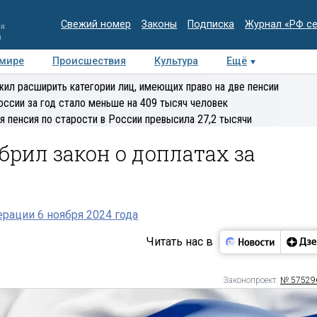
Свежий номер
Законы
Подписка
Журнал «РФ с
ия
и
 мире
Происшествия
Культура
Ещё
Медиацентр
Интервью
Колумнисты
Делова
ил расширить категории лиц, имеющих право на две пенсии
эксперт
оссии за год стало меньше на 409 тысяч человек
я пенсия по старости в России превысила 27,2 тысячи
брил закон о доплатах за
рации 6 ноября 2024 года
Читать нас в
Законопроект:
№ 57529