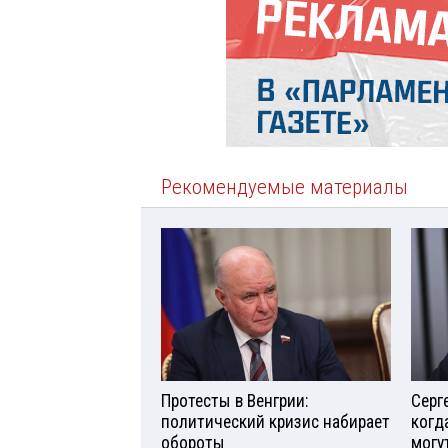
Рекомендуемые материалы
Протесты в Венгрии:
Серг
политический кризис набирает
когд
обороты
могу