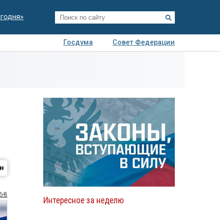
егодня»
Госдума
Совет Федерации
я
Авто
Недвижимость
Технологии
иза
6-8
Интересное за неделю