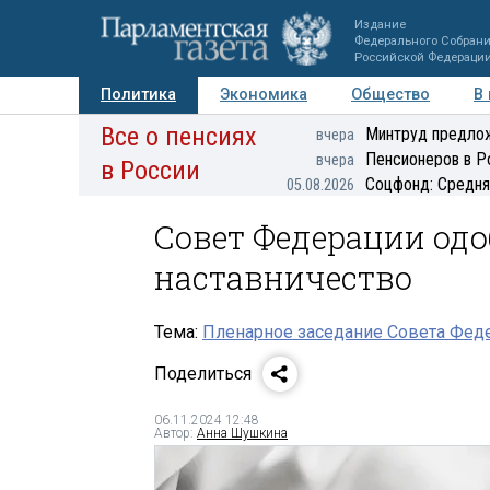
Издание
Федерального Собран
Российской Федераци
Политика
Экономика
Общество
В
Все о пенсиях
Фото
Авторы
Персоны
Мнения
Регионы
Минтруд предлож
вчера
Пенсионеров в Р
вчера
в России
Соцфонд: Средня
05.08.2026
Совет Федерации одо
наставничество
Тема:
Пленарное заседание Совета Феде
Поделиться
06.11.2024 12:48
Автор:
Анна Шушкина