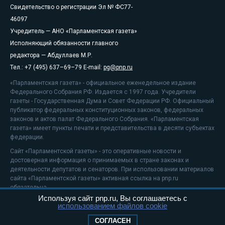
Свидетельство о регистрации Эл № ФС77-
46097
Учредитель — АНО «Парламентская газета»
Исполняющий обязанности главного
редактора — Абдуллаев М.Р.
Тел.: +7 (495) 637–69–79 E-mail:
pg@pnp.ru
«Парламентская газета» - официальное еженедельное издание
Федерального Собрания РФ. Издается с 1997 года. Учредители
газеты - Государственная Дума и Совет Федерации РФ. Официальный
публикатор федеральных конституционных законов, федеральных
законов и актов палат Федерального Собрания. «Парламентская
газета» имеет пункты печати и представительства в десяти субъектах
федерации.
Сайт «Парламентской газеты» - это оперативные новости и
достоверная информация о принимаемых в стране законах и
деятельности депутатов и сенаторов. При использовании материалов
сайта «Парламентской газеты» активная ссылка на pnp.ru
обязательна.
Используя сайт pnp.ru, Вы соглашаетесь с
На информационном ресурсе применяются
рекомендательные
использованием файлов cookie
технологии
Положение о защите персональных данных
СОГЛАСЕН