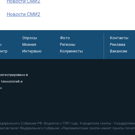
Новости СМИ2
Новости СМИ2
Опросы
Фото
Контакты
ы
Мнения
Регионы
Реклама
ентр
Интервью
Колумнисты
Вакансии
регистрировано в
 технологий и
8+
.
дерального Собрания РФ. Издается с 1997 года. Учредители газеты - Государств
ктов палат Федерального Собрания. «Парламентская газета» имеет пункты печати