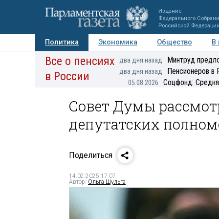
Издание
Федерального Собран
Российской Федераци
Политика
Экономика
Общество
В
Все о пенсиях
Фото
Авторы
Персоны
Мнения
Регионы
Минтруд предло
два дня назад
Пенсионеров в 
два дня назад
в России
Соцфонд: Средня
05.08.2026
Совет Думы рассмот
депутатских полном
Поделиться
14.02.2025 17:07
Автор:
Ольга Шульга