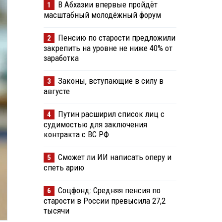
В Абхазии впервые пройдёт
1
масштабный молодёжный форум
Пенсию по старости предложили
2
закрепить на уровне не ниже 40% от
заработка
Законы, вступающие в силу в
3
августе
Путин расширил список лиц с
4
судимостью для заключения
контракта с ВС РФ
Сможет ли ИИ написать оперу и
5
спеть арию
Соцфонд: Средняя пенсия по
6
старости в России превысила 27,2
тысячи