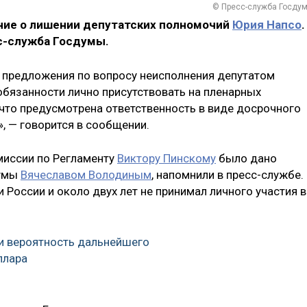
© Пресс-служба Госду
ие о лишении депутатских полномочий
Юрия Напсо
.
с-служба Госдумы.
 предложения по вопросу неисполнения депутатом
бязанности лично присутствовать на пленарных
 что предусмотрена ответственность в виде досрочного
, — говорится в сообщении.
миссии по Регламенту
Виктору Пинскому
было дано
думы
Вячеславом Володиным
, напомнили в пресс-службе.
 России и около двух лет не принимал личного участия в
и вероятность дальнейшего
ллара